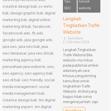
Tips
tutorial
SEO
website
Langkah
Tingkatkan Trafik
Website
Exito Bali
•
2 Oktober 2024
Langkah Tingkatkan
Trafik Website Bila
website-mu fokus
pada publisitas artikel,
ada banyak cara
khusus yang penting
kamu lihat untuk
tingkatkan Trafik
Website. Artikel yang
bagus tidak cuma
mengenai jumlah, tapi
Read More »