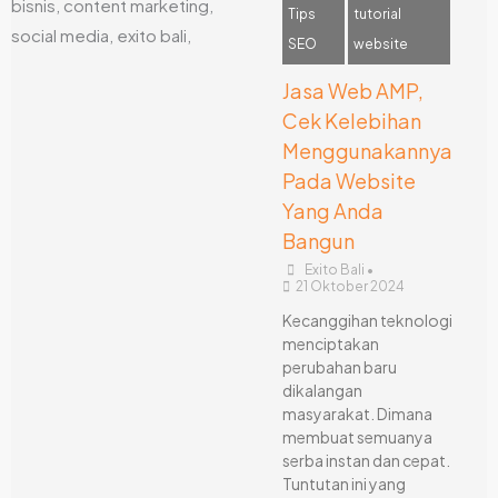
Tips
tutorial
SEO
website
Jasa Web AMP,
Cek Kelebihan
Menggunakannya
Pada Website
Yang Anda
Bangun
Exito Bali
•
21 Oktober 2024
Kecanggihan teknologi
menciptakan
perubahan baru
dikalangan
masyarakat. Dimana
membuat semuanya
serba instan dan cepat.
Tuntutan ini yang