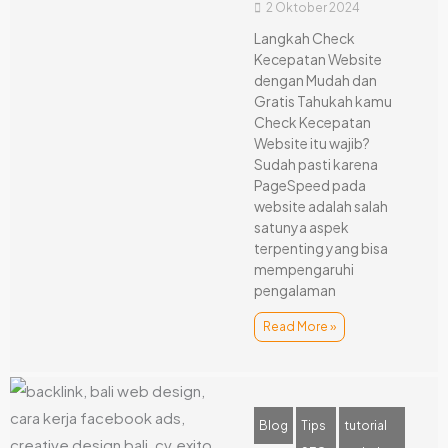
2 Oktober 2024
Langkah Check
Kecepatan Website
dengan Mudah dan
Gratis Tahukah kamu
Check Kecepatan
Website itu wajib?
Sudah pasti karena
PageSpeed pada
website adalah salah
satunya aspek
terpenting yang bisa
mempengaruhi
pengalaman
Read More »
Blog
Tips
tutorial