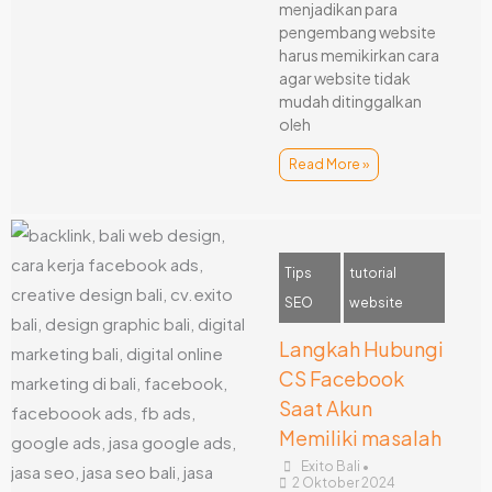
menjadikan para
pengembang website
harus memikirkan cara
agar website tidak
mudah ditinggalkan
oleh
Read More »
Tips
tutorial
SEO
website
Langkah Hubungi
CS Facebook
Saat Akun
Memiliki masalah
Exito Bali
•
2 Oktober 2024