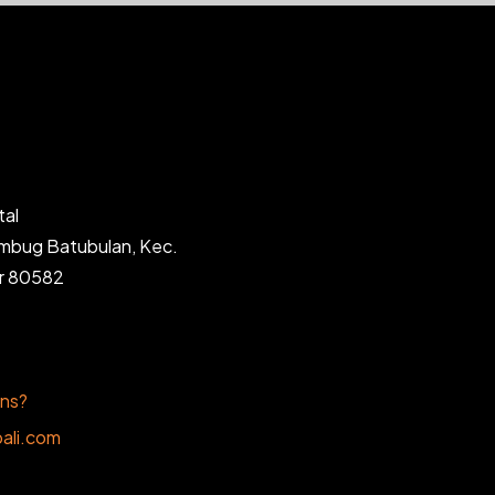
tal
ambug Batubulan, Kec.
ar 80582
ons?
ali.com