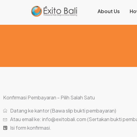
Lewati
About Us
Ho
ke
konten
Konfirmasi Pembayaran - Pilih Salah Satu
Datang ke kantor (Bawa slip bukti pembayaran)
Atau email ke: info@exitobali.com (Sertakan bukti pemb
Isi form konfirmasi.