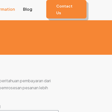
Contact
rmation
Blog
Us
mberitahuan pembayaran dari
 pemrosesan pesanan lebih
l