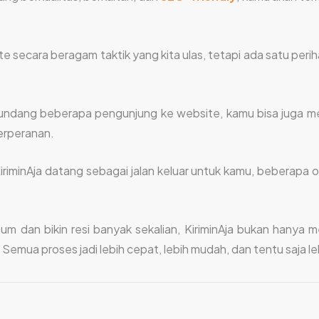
ite secara beragam taktik yang kita ulas, tetapi ada satu p
gundang beberapa pengunjung ke website, kamu bisa juga 
erperanan.
riminAja datang sebagai jalan keluar untuk kamu, beberapa on
mum dan bikin resi banyak sekalian, KiriminAja bukan hany
emua proses jadi lebih cepat, lebih mudah, dan tentu saja leb