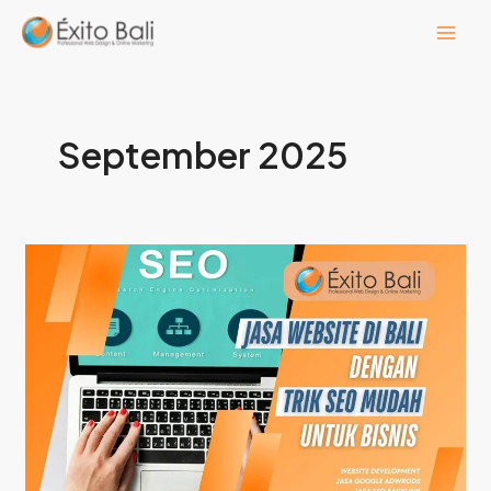
Lewati
ke
konten
September 2025
Jasa
Website
di
Bali
dengan
Trik
SEO
Mudah