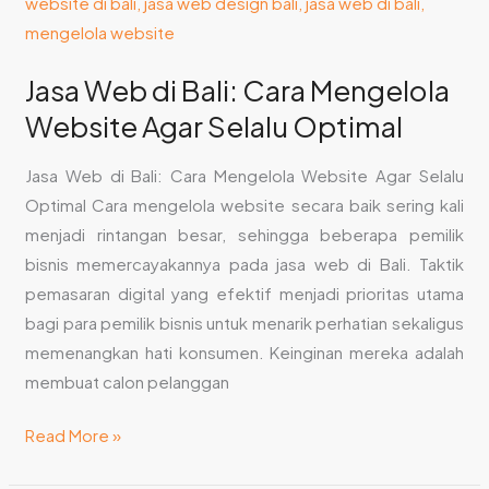
Web
di
Bali:
Jasa Web di Bali: Cara Mengelola
Cara
Website Agar Selalu Optimal
Mengelola
Website
Jasa Web di Bali: Cara Mengelola Website Agar Selalu
Agar
Optimal Cara mengelola website secara baik sering kali
Selalu
menjadi rintangan besar, sehingga beberapa pemilik
Optimal
bisnis memercayakannya pada jasa web di Bali. Taktik
pemasaran digital yang efektif menjadi prioritas utama
bagi para pemilik bisnis untuk menarik perhatian sekaligus
memenangkan hati konsumen. Keinginan mereka adalah
membuat calon pelanggan
Read More »