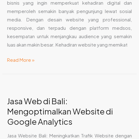
bisnis yang ingin memperkuat kehadiran digital dan
memperoleh semakin banyak pengunjung lewat sosial
media. Dengan desain website yang professional,
responsive, dan terpadu dengan platform medsos,
kesempatan untuk menjangkau audience yang semakin
luas akan makin besar. Kehadiran website yang memikat
Read More »
Jasa
Web
Jasa Web di Bali:
di
Mengoptimalkan Website di
Bali:
Mengoptimalkan
Google Analytics
Website
di
Jasa Website Bali: Meningkatkan Trafik Website dengan