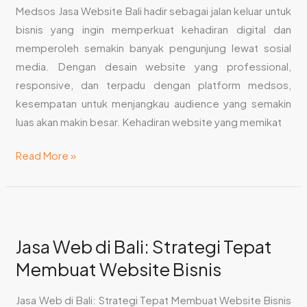
Google
Medsos Jasa Website Bali hadir sebagai jalan keluar untuk
Analytics
bisnis yang ingin memperkuat kehadiran digital dan
memperoleh semakin banyak pengunjung lewat sosial
media. Dengan desain website yang professional,
responsive, dan terpadu dengan platform medsos,
kesempatan untuk menjangkau audience yang semakin
luas akan makin besar. Kehadiran website yang memikat
Read More »
Jasa
Web
Jasa Web di Bali: Strategi Tepat
di
Membuat Website Bisnis
Bali:
Strategi
Jasa Web di Bali: Strategi Tepat Membuat Website Bisnis
Tepat