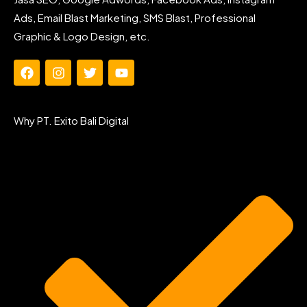
Ads, Email Blast Marketing, SMS Blast, Professional
Graphic & Logo Design, etc.
F
I
T
Y
a
n
w
o
c
s
i
u
e
t
t
t
Why PT. Exito Bali Digital
b
a
t
u
o
g
e
b
o
r
r
e
k
a
m