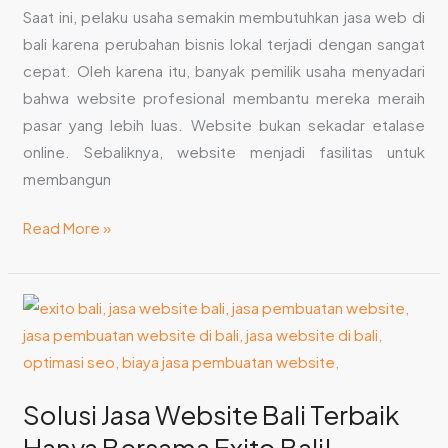
Saat ini, pelaku usaha semakin membutuhkan jasa web di
Membuat
bali karena perubahan bisnis lokal terjadi dengan sangat
Website
cepat. Oleh karena itu, banyak pemilik usaha menyadari
Bisnis
bahwa website profesional membantu mereka meraih
pasar yang lebih luas. Website bukan sekadar etalase
online. Sebaliknya, website menjadi fasilitas untuk
membangun
Read More »
Solusi
Jasa
Website
Bali
Solusi Jasa Website Bali Terbaik
Terbaik
Hanya Bersama Exito Bali!
Hanya