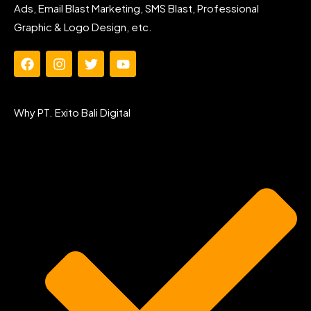
Ads, Email Blast Marketing, SMS Blast, Professional
Graphic & Logo Design, etc.
F
I
T
Y
a
n
w
o
c
s
i
u
e
t
t
t
Why PT. Exito Bali Digital
b
a
t
u
o
g
e
b
o
r
r
e
k
a
m