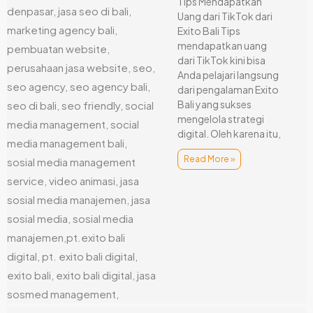
Tips Mendapatkan
Uang dari TikTok dari
Exito Bali Tips
mendapatkan uang
dari TikTok kini bisa
Anda pelajari langsung
dari pengalaman Exito
Bali yang sukses
mengelola strategi
digital. Oleh karena itu,
Read More »