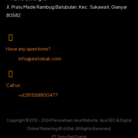
Jl. Pratu Made Rambug Batubulan, Kec. Sukawati, Gianyar
80582
Have any questions?
info@exitobali.com
Call us:
+6281558800477
Copyright © 2012 – 2024 Perusahaan Jasa Website, Jasa SEO & Digital
Online Marketing #1 di Bali. All Rights Reserved.
PT. Exito Bali Digital