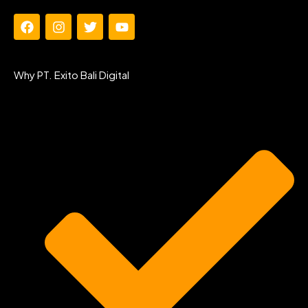
F
I
T
Y
a
n
w
o
c
s
i
u
e
t
t
t
Why PT. Exito Bali Digital
b
a
t
u
o
g
e
b
o
r
r
e
k
a
m