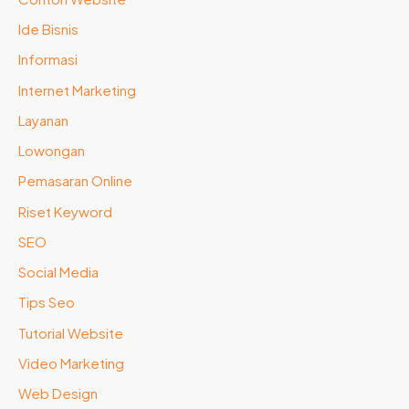
Ide Bisnis
Informasi
Internet Marketing
Layanan
Lowongan
Pemasaran Online
Riset Keyword
SEO
Social Media
Tips Seo
Tutorial Website
Video Marketing
Web Design