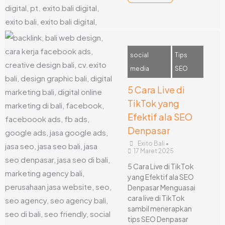
social
Tips
media
SEO
5 Cara Live di
TikTok yang
Efektif ala SEO
Denpasar
Exito Bali
•
17 Maret 2025
5 Cara Live di TikTok
yang Efektif ala SEO
Denpasar Menguasai
cara live di TikTok
sambil menerapkan
tips SEO Denpasar