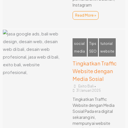
Instagram
Read More »
social
Tips
tutorial
media
SEO
website
Tingkatkan Traffic
Website dengan
Media Sosial
Exito Bali
•
31 Januari 2025
Tingkatkan Traffic
Website dengan Media
Sosial Pada era digital
sekarang ini,
mempunyai website