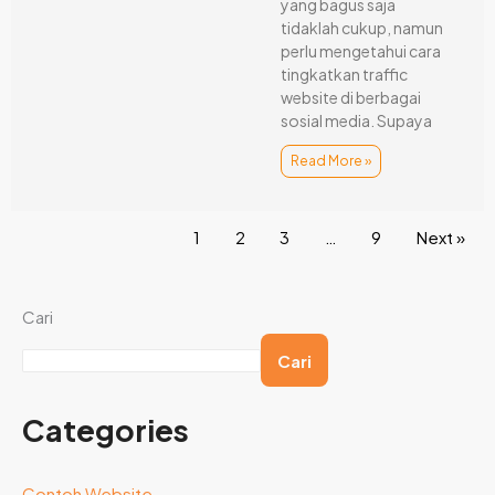
yang bagus saja
tidaklah cukup, namun
perlu mengetahui cara
tingkatkan traffic
website di berbagai
sosial media. Supaya
Read More »
1
2
3
…
9
Next »
Cari
Cari
Categories
Contoh Website