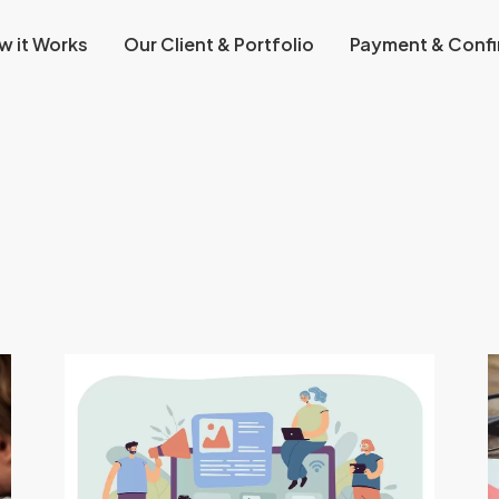
w it Works
Our Client & Portfolio
Payment & Confi
Website
6
Development
H
Services
Y
Bantu
T
Kembangkan
A