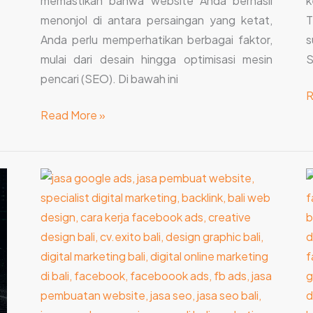
memastikan bahwa website Anda berhasil
k
menonjol di antara persaingan yang ketat,
T
Anda perlu memperhatikan berbagai faktor,
s
mulai dari desain hingga optimisasi mesin
S
pencari (SEO). Di bawah ini
R
Read More »
Kenali
M
Tugas
L
Jasa
J
Website
P
di
D
Bali,
M
Awas
S