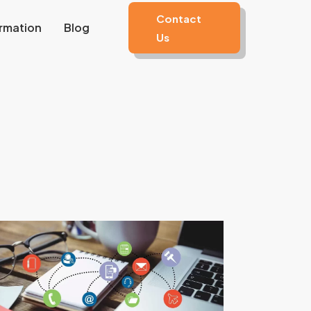
Contact
rmation
Blog
Us
al
ang
idak
kan