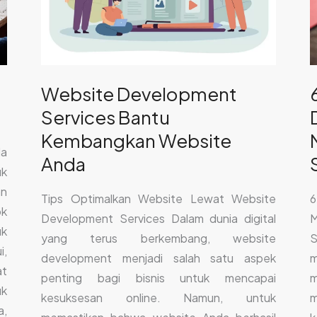
Website
D
Anda
O
S
M
Website Development
M
Services Bantu
S
P
Kembangkan Website
da
Anda
uk
n
Tips Optimalkan Website Lewat Website
6
ok
Development Services Dalam dunia digital
M
uk
yang terus berkembang, website
S
i,
development menjadi salah satu aspek
m
at
penting bagi bisnis untuk mencapai
m
uk
kesuksesan online. Namun, untuk
m
a,