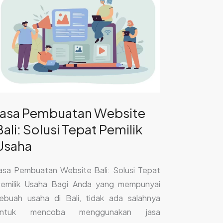
embuatan
ebsite
ali:
olusi
epat
emilik
saha
Jasa Pembuatan Website
Bali: Solusi Tepat Pemilik
Usaha
asa Pembuatan Website Bali: Solusi Tepat
emilik Usaha Bagi Anda yang mempunyai
ebuah usaha di Bali, tidak ada salahnya
untuk mencoba menggunakan jasa