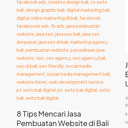
Tips
P
Mencari
W
Jasa
B
Pembuatan
S
Website
T
di
P
Bali
U
untuk
Pemula
J
P
8 Tips Mencari Jasa
s
Pembuatan Website di Bali