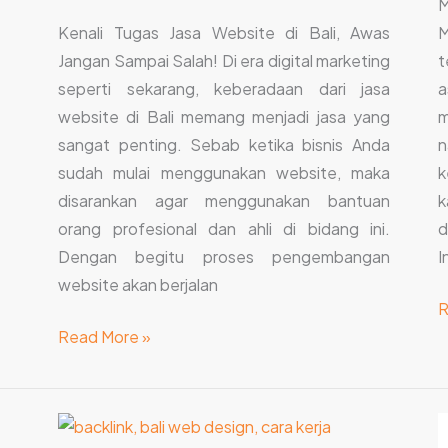
M
Kenali Tugas Jasa Website di Bali, Awas
M
Jangan Sampai Salah! Di era digital marketing
t
seperti sekarang, keberadaan dari jasa
a
website di Bali memang menjadi jasa yang
m
sangat penting. Sebab ketika bisnis Anda
n
sudah mulai menggunakan website, maka
k
disarankan agar menggunakan bantuan
k
orang profesional dan ahli di bidang ini.
d
Dengan begitu proses pengembangan
I
website akan berjalan
R
Read More »
8
J