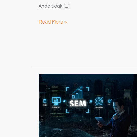
Anda tidak […]
Read More »
Optimasi
Google
My
Business
Agar
Bisnis
Makin