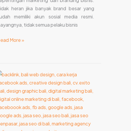
epentingan marketing dan branding bisnis.
idak heran jika banyak brand besar yang
udah memiliki akun sosial media resmi.
ayangnya, tidak semua pelaku bisnis
ead More »
engenal
ebih
auh
rofesi
igital
arketing
pecialist