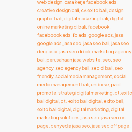
Agency
Bali
:
Pengertian
Dan
Perannya
Untuk
Bisnis