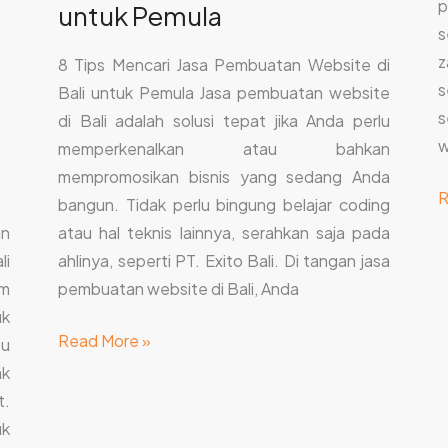
p
untuk Pemula
s
z
8 Tips Mencari Jasa Pembuatan Website di
s
Bali untuk Pemula Jasa pembuatan website
s
di Bali adalah solusi tepat jika Anda perlu
w
memperkenalkan atau bahkan
mempromosikan bisnis yang sedang Anda
R
bangun. Tidak perlu bingung belajar coding
an
atau hal teknis lainnya, serahkan saja pada
li
ahlinya, seperti PT. Exito Bali. Di tangan jasa
am
pembuatan website di Bali, Anda
uk
Read More »
tu
ak
t.
uk