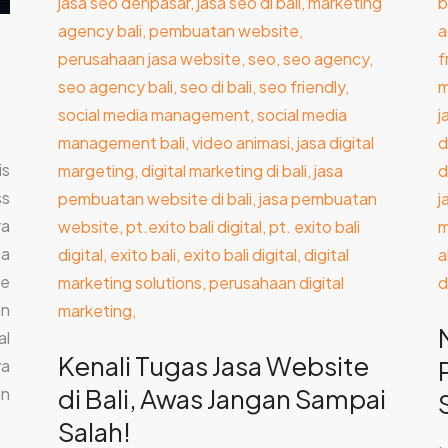
Jangan
Sampai
Salah!
is
ss
ra
na
ne
an
al
Kenali Tugas Jasa Website
ya
di Bali, Awas Jangan Sampai
an
Salah!