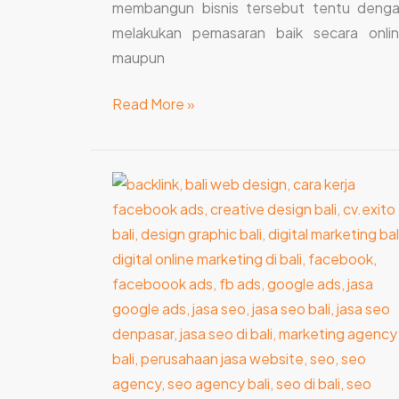
membangun bisnis tersebut tentu deng
melakukan pemasaran baik secara onli
maupun
Read More »
Strategi
SEO
dari
Pembuat
Website
di
Bali
Andal