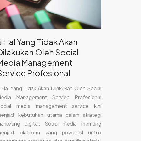
ilakukan
leh
ocial
edia
6 Hal Yang Tidak Akan
anagement
Dilakukan Oleh Social
ervice
rofesional
Media Management
Service Profesional
 Hal Yang Tidak Akan Dilakukan Oleh Social
edia Management Service Profesional
ocial media management service kini
enjadi kebutuhan utama dalam strategi
arketing digital. Sosial media memang
enjadi platform yang powerful untuk