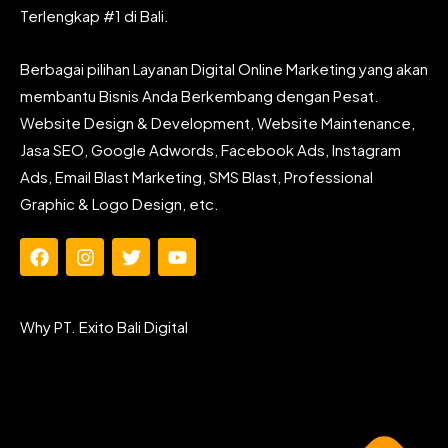
Terlengkap #1 di Bali.
Berbagai pilihan Layanan Digital Online Marketing yang akan
membantu Bisnis Anda Berkembang dengan Pesat.
Website Design & Development, Website Maintenance,
Jasa SEO, Google Adwords, Facebook Ads, Instagram
Ads, Email Blast Marketing, SMS Blast, Professional
Graphic & Logo Design, etc.
F
I
T
Y
a
n
w
o
c
s
i
u
e
t
t
t
Why PT. Exito Bali Digital
b
a
t
u
o
g
e
b
o
r
r
e
k
a
m