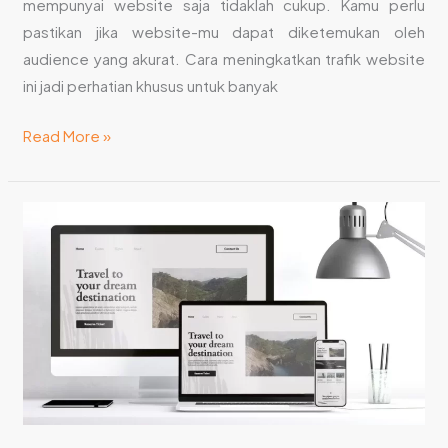
mempunyai website saja tidaklah cukup. Kamu perlu
pastikan jika website-mu dapat diketemukan oleh
audience yang akurat. Cara meningkatkan trafik website
ini jadi perhatian khusus untuk banyak
Read More »
Check
Kecepatan
Website
Praktis
dengan
3
Tool
Ini!