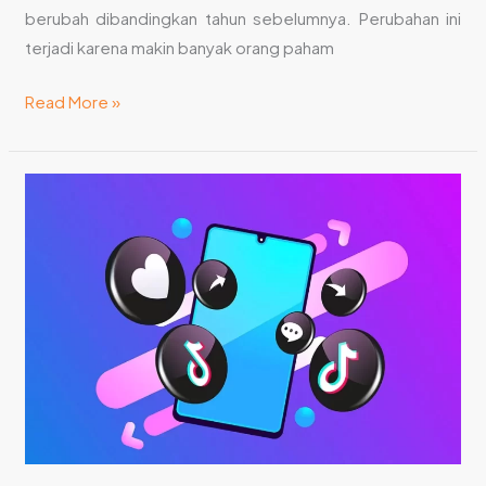
berubah dibandingkan tahun sebelumnya. Perubahan ini
terjadi karena makin banyak orang paham
Read More »
8
Cara
Promosi
di
TikTok
Biar
Bisnismu
Makin
Viral