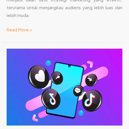
terutama untuk menjangkau audiens yang lebih luas dan
lebih muda.
Read More »
8
Cara
Promosi
di
TikTok
yang
Efektif
untuk
Meningkatkan
Engagement