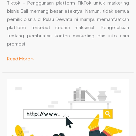
Tiktok – Penggunaan platform TikTok untuk marketing
bisnis Bali memang besar efeknya. Namun, tidak semua
pemilik bisnis di Pulau Dewata ini mampu memanfaatkan
platform tersebut secara maksimal. Pengetahuan
tentang pembuatan konten marketing dan info cara
promosi
Read More »
Cara
Promosi
di
TikTok:
Tips
dan
Trik