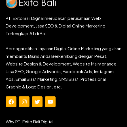
PT. Exito Bali Digital merupakan perusahaan Web
Development, Jasa SEO & Digital Online Marketing
Terlengkap #1 di Bali.
Berbagai pilihan Layanan Digital Online Marketing yang akan
membantu Bisnis Anda Berkembang dengan Pesat.
Website Design & Development, Website Maintenance,
Jasa SEO, Google Adwords, Facebook Ads, Instagram
Ads, Email Blast Marketing, SMS Blast, Professional
Graphic & Logo Design, etc.
F
I
T
Y
a
n
w
o
c
s
i
u
e
t
t
t
Why PT. Exito Bali Digital