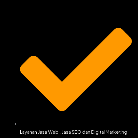
b
a
t
u
o
g
e
b
o
r
r
e
k
a
m
Layanan Jasa Web , Jasa SEO dan Digital Marketing