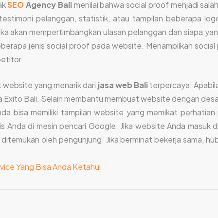
ak
SEO
Agency Bali
menilai bahwa social proof menjadi sa
 testimoni pelanggan, statistik, atau tampilan beberapa 
ka akan mempertimbangkan ulasan pelanggan dan siapa yang
erapa jenis social proof pada website. Menampilkan social p
etitor.
 website yang menarik dari
jasa web Bali
terpercaya. Apabi
Exito Bali. Selain membantu membuat website dengan desai
 bisa memiliki tampilan website yang memikat perhatian p
s Anda di mesin pencari Google. Jika website Anda masuk 
ditemukan oleh pengunjung. Jika berminat bekerja sama, hub
vice Yang Bisa Anda Ketahui