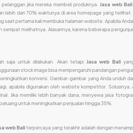
a pelanggan jika mereka membeli produknya.
Jasa web Bal
 lebih dari 70% waktunya di area homepage yang terlihat.
ng saat pertama kali membuka halaman website. Apabila Anda 
 sempat melihatnya. Alasannya, karena beberapa pengunjun
h saja untuk dilakukan. Akan tetapi
Jasa web Bali
yan
ggunaan stock image bisa mempengaruhi pandangan pengunju
 meningkatkan konversi. Gambar-gambar yang Anda unduh dari
 lagi, apabila digunakan oleh website kompetitor. Solusiny
l. Jika memiliki lebih banyak dana, menyewa jasa fotogra
peluang untuk meningkatkan penjualan hingga 35%.
sa web Bali
terpercaya yang terakhir adalah dengan menampil