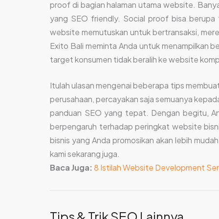
proof di bagian halaman utama website. Bany
yang SEO friendly. Social proof bisa berupa
website memutuskan untuk bertransaksi, mere
Exito Bali meminta Anda untuk menampilkan beb
target konsumen tidak beralih ke website komp
Itulah ulasan mengenai beberapa tips membuat
perusahaan, percayakan saja semuanya kepada 
panduan SEO yang tepat. Dengan begitu, Anda
berpengaruh terhadap peringkat website bisni
bisnis yang Anda promosikan akan lebih mudah 
kami sekarang juga.
Baca Juga:
8 Istilah Website Development Ser
Tips & Trik SEO Lainnya