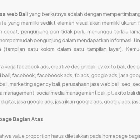
asa web Bali
yang berikutnya adalah dengan mempertimbangk
 yang memiliki sedikit elemen visual akan memiliki ukuran f
h cepat, pengunjung pun tidak perlu menunggu terlalu l
an mempermudah pengunjung dalam mendapatkan informasi. U
(tampilan satu kolom dalam satu tampilan layar). Kemudi
page Bagian Atas
ahwa value proportion harus diletakkan pada homepage bagian 