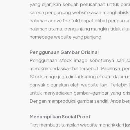
yang dijanjikan sebuah perusahaan untuk par
karena pengunjung website akan menghabiskan
halaman above the fold dapat dilihat pengunju
halaman utama, pengunjung mungkin tidak akan
homepage website yang panjang.
Penggunaan Gambar Orisinal
Penggunaan stock image sebetulnya sah-sa
merekomendasikan hal tersebut. Pasalnya, pen
Stock image juga dinilai kurang efektif dalam
banyak digunakan oleh website lain. Terlebih
untuk menyediakan gambar-gambar yang orisina
Dengan memproduksi gambar sendiri, Anda ber
Menampilkan Social Proof
Tips membuat tampilan website menarik dari
ja