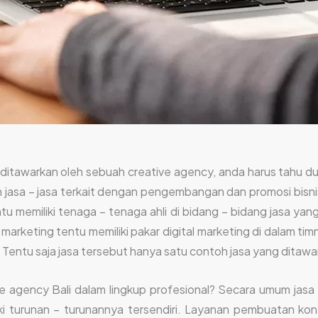
itawarkan oleh sebuah creative agency, anda harus tahu du
n jasa – jasa terkait dengan pengembangan dan promosi bisn
u memiliki tenaga – tenaga ahli di bidang – bidang jasa yan
rketing tentu memiliki pakar digital marketing di dalam tim
. Tentu saja jasa tersebut hanya satu contoh jasa yang ditawa
tive agency Bali dalam lingkup profesional? Secara umum jas
 turunan – turunannya tersendiri. Layanan pembuatan kont