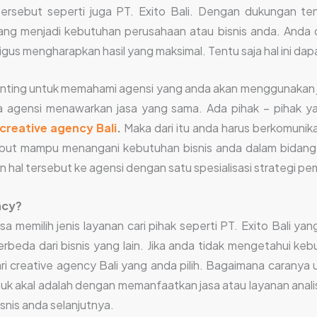
tersebut seperti juga PT. Exito Bali. Dengan dukungan ten
ang menjadi kebutuhan perusahaan atau bisnis anda. And
igus mengharapkan hasil yang maksimal. Tentu saja hal ini d
nting untuk memahami agensi yang anda akan menggunakan jasa
agensi menawarkan jasa yang sama. Ada pihak – pihak yan
creative agency Bali
.
Maka dari itu anda harus berkomunika
but mampu menangani kebutuhan bisnis anda dalam bidang 
al tersebut ke agensi dengan satu spesialisasi strategi pem
ncy?
a memilih jenis layanan cari pihak seperti PT. Exito Bali ya
rbeda dari bisnis yang lain. Jika anda tidak mengetahui kebu
i creative agency Bali yang anda pilih. Bagaimana caranya u
asuk akal adalah dengan memanfaatkan jasa atau layanan anali
snis anda selanjutnya.