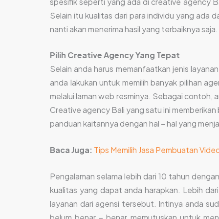
spesifik seperti yang ada di creative agency B
Selain itu kualitas dari para individu yang ada 
nanti akan menerima hasil yang terbaiknya saja.
Pilih Creative Agency Yang Tepat
Selain anda harus memanfaatkan jenis layanan 
anda lakukan untuk memilih banyak pilihan ag
melalui laman web resminya. Sebagai contoh, a
Creative agency Bali yang satu ini memberikan
panduan kaitannya dengan hal – hal yang menjadi
Baca Juga:
Tips Memilih Jasa Pembuatan Video
Pengalaman selama lebih dari 10 tahun dengan
kualitas yang dapat anda harapkan. Lebih dar
layanan dari agensi tersebut. Intinya anda su
belum benar – benar memutuskan untuk mengg