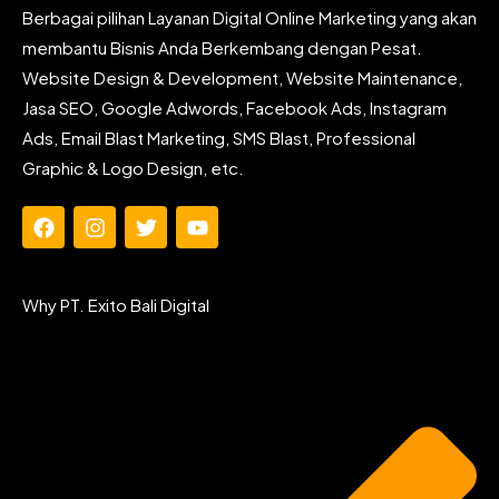
Berbagai pilihan Layanan Digital Online Marketing yang akan
membantu Bisnis Anda Berkembang dengan Pesat.
Website Design & Development, Website Maintenance,
Jasa SEO, Google Adwords, Facebook Ads, Instagram
Ads, Email Blast Marketing, SMS Blast, Professional
Graphic & Logo Design, etc.
F
I
T
Y
a
n
w
o
c
s
i
u
e
t
t
t
Why PT. Exito Bali Digital
b
a
t
u
o
g
e
b
o
r
r
e
k
a
m