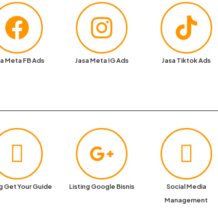
a Meta FB Ads
Jasa Meta IG Ads
Jasa Tiktok Ads
ng Get Your Guide
Listing Google Bisnis
Social Media
Management