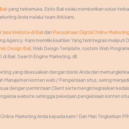
Bali
yang terkemuka, Exito Bali selalu memberikan solusi terba
rketing Anda melalui team Ahli kami.
i
Jasa Website di Bali
dan
Perusahaan Digital Online Marketin
g Agency. Kami memiliki keahlian Yang terintegrasi meliputi D
eb Design Bali
, Web Design Template, custom Web Programm
 di Bali, Search Engine Marketing, dll.
keting yang disesuaikan dengan bisnis Anda dan memungkink
Manajemen konten web / Pengelolaan situs, sering menjadi t
suai dengan permintaan Client serta mengintegrasikan kedal
gelola website sehingga pekerjaan pengelolaan konten situs
nline Marketing Anda kepada kami ! Dan Mari Tingkatkan PR