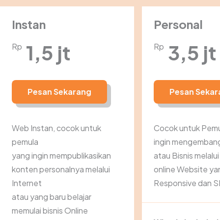
Instan
Personal
1,5 jt
3,5 jt
Rp
Rp
Pesan Sekarang
Pesan Sekar
Web Instan, cocok untuk
Cocok untuk Pemu
pemula
ingin mengemban
yang ingin mempublikasikan
atau Bisnis melalu
konten personalnya melalui
online Website ya
Internet
Responsive dan S
atau yang baru belajar
memulai bisnis Online