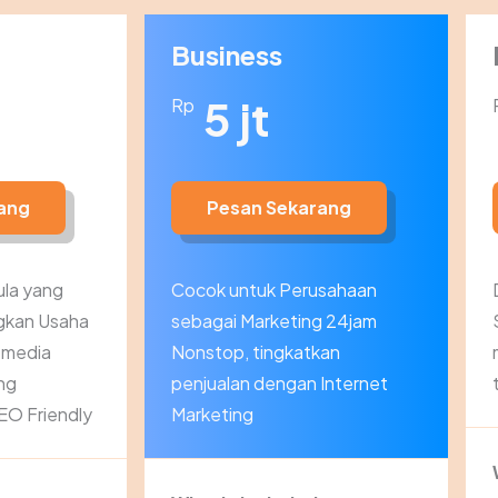
Business
5 jt
Rp
ang
Pesan Sekarang
la yang
Cocok untuk Perusahaan
gkan Usaha
sebagai Marketing 24jam
i media
Nonstop, tingkatkan
ng
penjualan dengan Internet
EO Friendly
Marketing