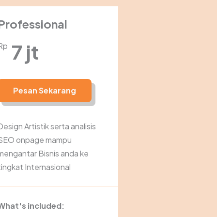
Professional
7 jt
Rp
Pesan Sekarang
Design Artistik serta analisis
SEO onpage mampu
mengantar Bisnis anda ke
tingkat Internasional
What's included: