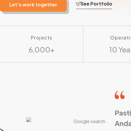
See Portfolio
Let's work together
Projects
Operati
6,000+
10 Yea
Past
Anda