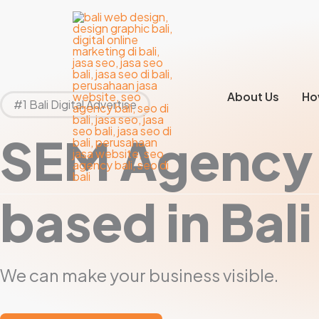
Lewati
ke
konten
About Us
Ho
#1 Bali Digital Advertise
SEM Agency
based in Bali
We can make your business visible.