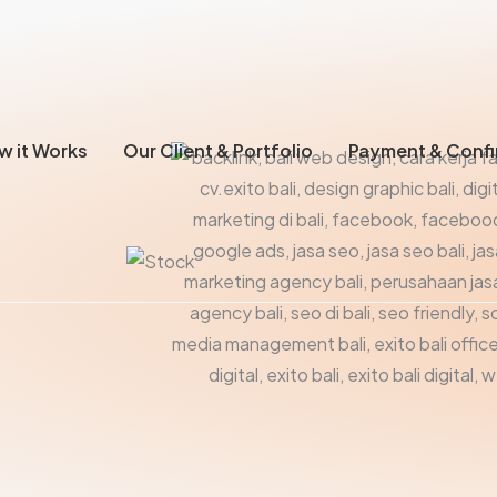
w it Works
Our Client & Portfolio
Payment & Confi