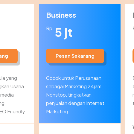
Business
5 jt
Rp
ang
Pesan Sekarang
la yang
Cocok untuk Perusahaan
gkan Usaha
sebagai Marketing 24jam
i media
Nonstop, tingkatkan
ng
penjualan dengan Internet
EO Friendly
Marketing