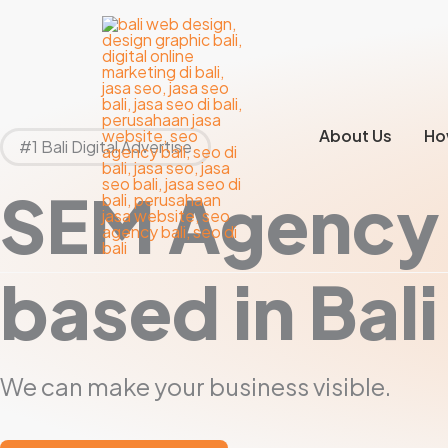
Lewati
ke
konten
About Us
Ho
#1 Bali Digital Advertise
SEM Agency
based in Bali
We can make your business visible.