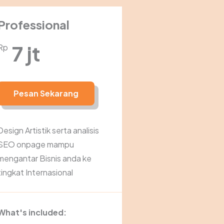
Professional
7 jt
Rp
Pesan Sekarang
Design Artistik serta analisis
SEO onpage mampu
mengantar Bisnis anda ke
tingkat Internasional
What's included: