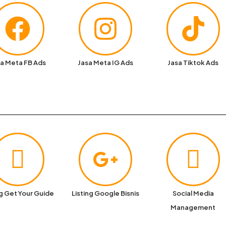
a Meta FB Ads
Jasa Meta IG Ads
Jasa Tiktok Ads
ng Get Your Guide
Listing Google Bisnis
Social Media
Management