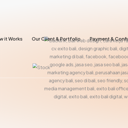
w it Works
Our Client & Portfolio
Payment & Confi