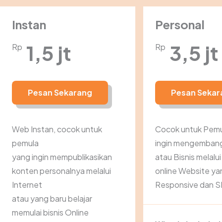
Instan
Personal
1,5 jt
3,5 jt
Rp
Rp
Pesan Sekarang
Pesan Sekar
Web Instan, cocok untuk
Cocok untuk Pemu
pemula
ingin mengemban
yang ingin mempublikasikan
atau Bisnis melalu
konten personalnya melalui
online Website ya
Internet
Responsive dan S
atau yang baru belajar
memulai bisnis Online