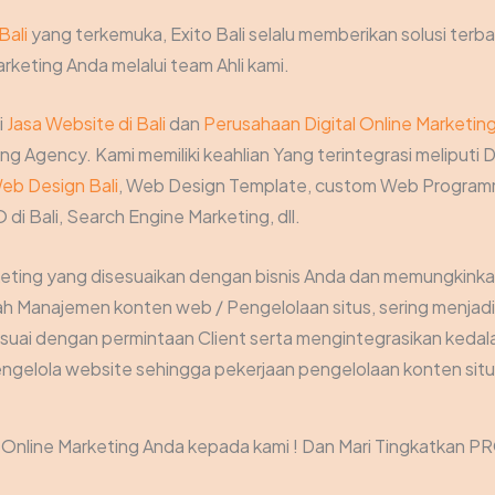
Bali
yang terkemuka, Exito Bali selalu memberikan solusi terba
rketing Anda melalui team Ahli kami.
i
Jasa Website di Bali
dan
Perusahaan Digital Online Marketin
g Agency. Kami memiliki keahlian Yang terintegrasi meliputi D
eb Design Bali
, Web Design Template, custom Web Programm
 di Bali, Search Engine Marketing, dll.
keting yang disesuaikan dengan bisnis Anda dan memungkink
Manajemen konten web / Pengelolaan situs, sering menjadi t
suai dengan permintaan Client serta mengintegrasikan kedal
gelola website sehingga pekerjaan pengelolaan konten situs
nline Marketing Anda kepada kami ! Dan Mari Tingkatkan PR