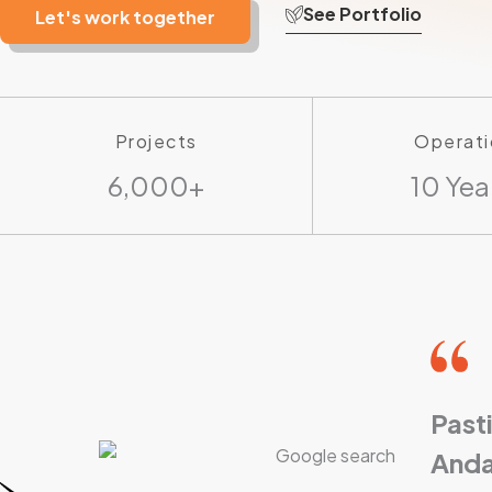
See Portfolio
Let's work together
Projects
Operati
6,000+
10 Yea
Past
Anda