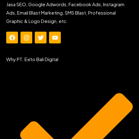
Jasa SEO, Google Adwords, Facebook Ads, Instagram
Ads, Email Blast Marketing, SMS Blast, Professional
Graphic & Logo Design, etc.
F
I
T
Y
a
n
w
o
c
s
i
u
e
t
t
t
Why PT. Exito Bali Digital
b
a
t
u
o
g
e
b
o
r
r
e
k
a
m