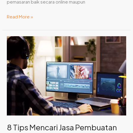
pemasaran baik secara online maupun
Read More »
8
Tips
Mencari
Jasa
Pembuatan
Website
di
Bali
untuk
Pemula
8 Tips Mencari Jasa Pembuatan