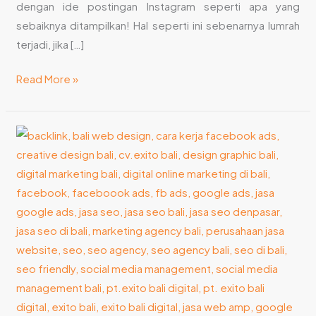
dengan ide postingan Instagram seperti apa yang
sebaiknya ditampilkan! Hal seperti ini sebenarnya lumrah
terjadi, jika […]
Read More »
6
Manfaat
Gunakan
Jasa
Pembuat
Video
Animasi
Untuk
Promosi