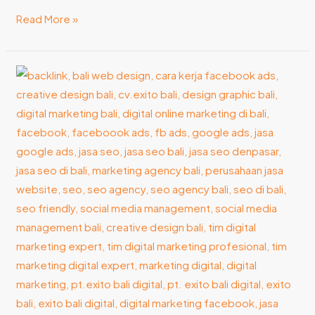
Read More »
Teknik
Onpage
SEO
Audit:
Kunci
Website
Makin
Optimal