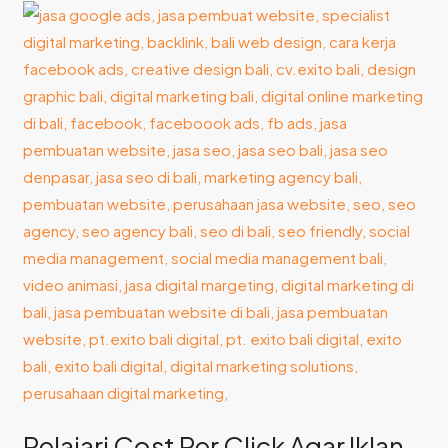
Pelajari
Cost
Per
Click
Agar
Iklan
Makin
Optimal
Pelajari Cost Per Click Agar Iklan