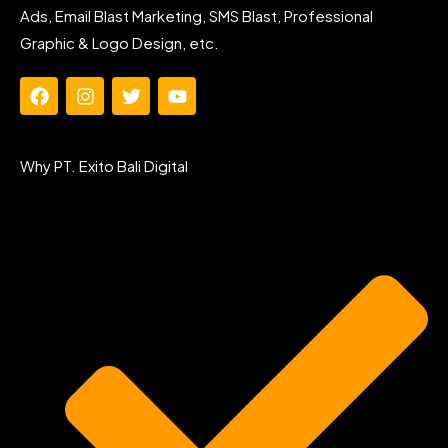
Ads, Email Blast Marketing, SMS Blast, Professional
Graphic & Logo Design, etc.
F
I
T
Y
a
n
w
o
c
s
i
u
e
t
t
t
Why PT. Exito Bali Digital
b
a
t
u
o
g
e
b
o
r
r
e
k
a
m