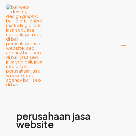
Lewati
ke
konten
perusahaan jasa
website