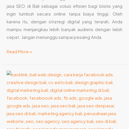
jasa SEO di Bali sebagai solusi efisien bagi bisnis yang
Mendapatkan
ingin tumbuh secara online tanpa biaya tinggi. Oleh
Domain
karena itu, dengan strategi digital yang terarah, Anda
Termurah
mampu menjangkau lebih banyak audiens dengan lebih
cepat. Jangan menunggu sampai pesaing Anda
Read More »
10
Cara
FYP
di
TikTok
Menurut
Jasa
SEO