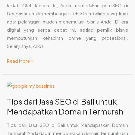
ketat. Oleh karena itu, Anda memerlukan jasa SEO di
di
Denpasar untuk membangun kehadiran online yang kuat
Denpasar
agar pelanggan mudah menemukan bisnis Anda. Di era
digital yang serba cepat ini, setiap pemilik bisnis
membutuhkan kehadiran online yang profesional.
Selanjutnya, Anda
Read More »
Tips
dari
Tips dari Jasa SEO di Bali untuk
Jasa
SEO
Mendapatkan Domain Termurah
di
Tips dari Jasa SEO di Bali untuk Mendapatkan Domain
Bali
Termurah Anda dapat menggunakan domain termurah dan
untuk