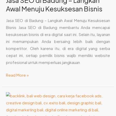
Jasa SEO di Badung – Langkah
Langkah
Awal Menuju Kesuksesan Bisnis
Awal
Menuju
Jasa SEO di Badung – Langkah Awal Menuju Kesuksesan
Kesuksesan
Bisnis Jasa SEO di Badung membantu Anda mencapai
Bisnis
kesuksesan bisnis di era digital saat ini. Selain itu, layanan
ini memampukan Anda bersaing lebih baik dengan
kompetitor. Oleh karena itu, di era digital yang serba
cepat ini, setiap pemilik bisnis wajib memiliki website
profesional untuk memperluas jangkauan
Read More »
Jasa
SEO
di