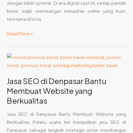
dengan lebih optimal. Di era digital saat ini, setiap pemilik
bisnis wajib membangun kehadiran online yang kuat,
terutama di kota
Read More »
Jasa
SEO
di
Jasa SEO di Denpasar Bantu
Denpasar
Membuat Website yang
Bantu
Membuat
Berkualitas
Website
yang
Jasa SEO di Denpasar Bantu Membuat Website yang
Berkualitas
Berkualitas Pelaku usaha kini menjadikan jasa SEO di
Denpasar sebagai langkah strategis untuk membangun