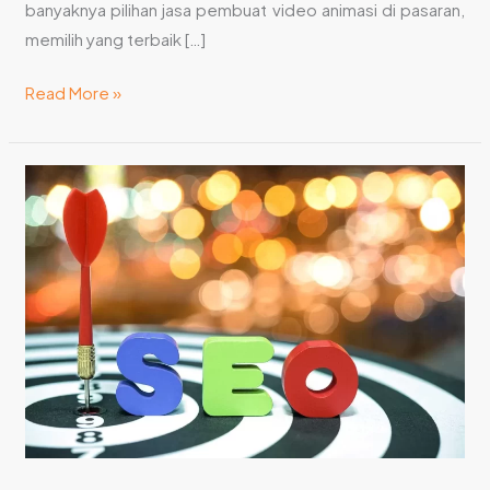
banyaknya pilihan jasa pembuat video animasi di pasaran,
memilih yang terbaik […]
Read More »
6
Manfaat
Gunakan
Jasa
Pembuat
Video
Animasi
Untuk
Promosi