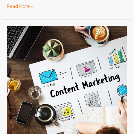
Read More »
Simak
Perbedaan
Copywriting
Dan
Content
Writing
untuk
Hasilkan
Cuan
dari
Hobby
Menulis!