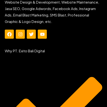
Website Design & Development, Website Maintenance,
Jasa SEO, Google Adwords, Facebook Ads, Instagram
Ads, Email Blast Marketing, SMS Blast, Professional
Graphic & Logo Design, etc.
F
I
T
Y
a
n
w
o
c
s
i
u
e
t
t
t
Why PT. Exito Bali Digital
b
a
t
u
o
g
e
b
o
r
r
e
k
a
m