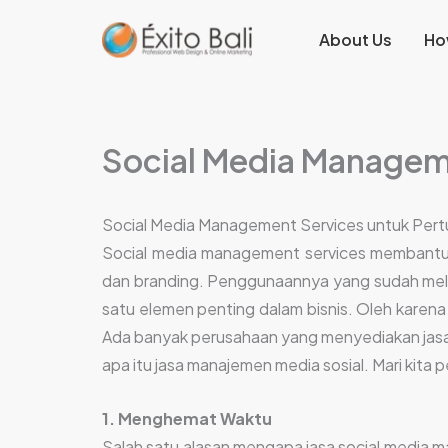
Lewati
About Us
Ho
ke
konten
Social Media Managem
Social Media Management Services untuk Pert
Social media management services membantu m
dan branding. Penggunaannya yang sudah melu
satu elemen penting dalam bisnis. Oleh karen
Ada banyak perusahaan yang menyediakan jasa ini,
apa itu jasa manajemen media sosial. Mari kita 
1. Menghemat Waktu
Salah satu alasan mengapa jasa social media 