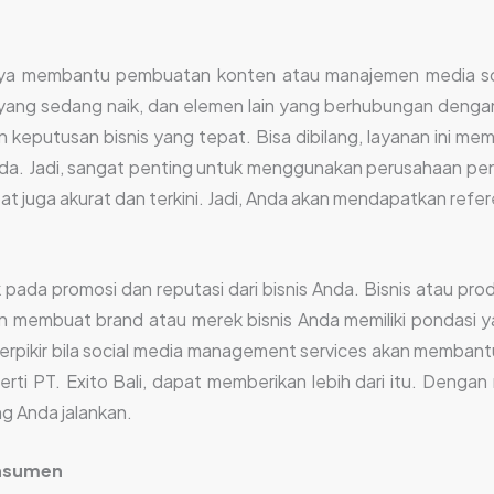
ya membantu pembuatan konten atau manajemen media sosi
 yang sedang naik, dan elemen lain yang berhubungan deng
 keputusan bisnis yang tepat. Bisa dibilang, layanan ini m
nda. Jadi, sangat penting untuk menggunakan perusahaan pen
apat juga akurat dan terkini. Jadi, Anda akan mendapatkan refe
pada promosi dan reputasi dari bisnis Anda. Bisnis atau pro
akan membuat brand atau merek bisnis Anda memiliki pondasi y
a berpikir bila social media management services akan memba
eperti PT. Exito Bali, dapat memberikan lebih dari itu. Deng
g Anda jalankan.
onsumen