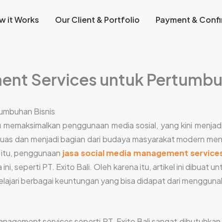
w it Works
Our Client & Portfolio
Payment & Confi
ent Services untuk Pertumbu
umbuhan Bisnis
emaksimalkan penggunaan media sosial, yang kini menjadi s
as dan menjadi bagian dari budaya masyarakat modern menja
a itu, penggunaan
jasa social media management service
 seperti PT. Exito Bali. Oleh karena itu, artikel ini dibuat u
pelajari berbagai keuntungan yang bisa didapat dari menggunaka
management services seperti PT. Exito Bali sangat dibutuhka