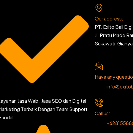
Our address:
PT. Exito Bali Digi
Jl. Pratu Made R
Sukawati, Giany
Have any questi
info@exitob
Layanan Jasa Web , Jasa SEO dan Digital
Marketing Terbaik Dengan Team Support
Call us:
Handal.
+62815588