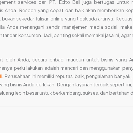
ement services dari PT. Exito Bali juga bertugas untu
nis Anda. Respon yang cepat dan baik akan memberikan ke
bukan sekedar tulisan online yang tidak ada artinya. Kepuas
ila Anda menangani sendiri manajemen media sosial, mak
r dari konsumen. Jadi, penting sekali memakai jasa ini, agar
t oleh Anda, secara pribadi maupun untuk bisnis yang A
anya perlu lakukan adalah mencari dan menggunakan penye
i
. Perusahaan ini memiliki reputasi baik, pengalaman banyak,
ang bisnis Anda perlukan. Dengan layanan terbaik seperti ini
i peluang lebih besar untuk berkembang, sukses, dan bertahan d