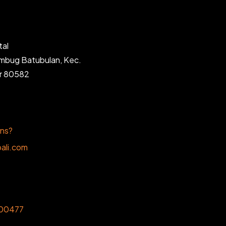
tal
ambug Batubulan, Kec.
ar 80582
ons?
ali.com
00477