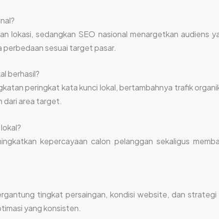
nal?
an lokasi, sedangkan SEO nasional menargetkan audiens yan
a perbedaan sesuai target pasar.
l berhasil?
ngkatan peringkat kata kunci lokal, bertambahnya trafik orga
dari area target.
lokal?
eningkatkan kepercayaan calon pelanggan sekaligus memba
ergantung tingkat persaingan, kondisi website, dan strategi 
ptimasi yang konsisten.