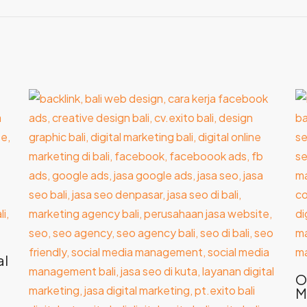
al
O
M