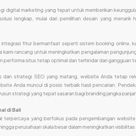
i digital marketing yang tepat untuk memberikan keunggula
olusi lengkap, mulai dari pemilihan desain yang menarik h
egrasi fitur bermanfaat seperti sistem booking online, kata
a kami rancang untuk meningkatkan pengalaman pengunjung
performa situs tetap optimal dan terhindar dari gangguan te
s dan strategi SEO yang matang, website Anda tetap rel
site Anda muncul di posisi terbaik hasil pencarian. Pendek
sun strategi yang tepat sasaran bagi branding jangka panja
l di Bali
tal terpercaya yang berfokus pada pengembangan websit
 hingga perusahaan skala besar dalam meningkatkan visibilitas o