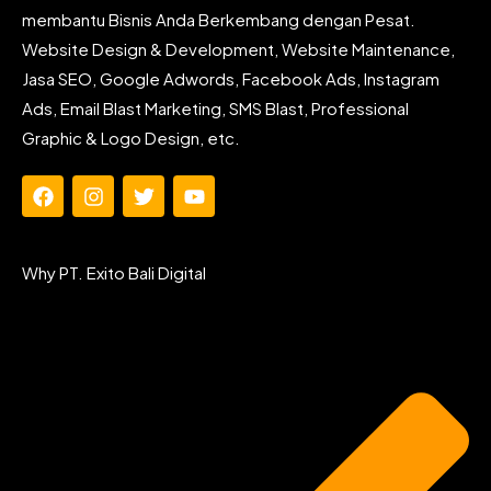
membantu Bisnis Anda Berkembang dengan Pesat.
Website Design & Development, Website Maintenance,
Jasa SEO, Google Adwords, Facebook Ads, Instagram
Ads, Email Blast Marketing, SMS Blast, Professional
Graphic & Logo Design, etc.
F
I
T
Y
a
n
w
o
c
s
i
u
e
t
t
t
Why PT. Exito Bali Digital
b
a
t
u
o
g
e
b
o
r
r
e
k
a
m