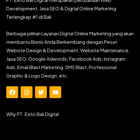
Development, Jasa SEO & Digital Online Marketing
Terlengkap #1 di Bali.
Berbagai pilihan Layanan Digital Online Marketing yang akan
membantu Bisnis Anda Berkembang dengan Pesat.
Website Design & Development, Website Maintenance,
Jasa SEO, Google Adwords, Facebook Ads, Instagram
Ads, Email Blast Marketing, SMS Blast, Professional
Graphic & Logo Design, etc.
F
I
T
Y
a
n
w
o
c
s
i
u
e
t
t
t
Why PT. Exito Bali Digital
b
a
t
u
o
g
e
b
o
r
r
e
k
a