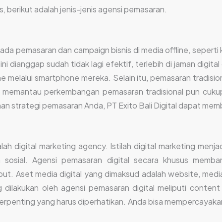
, berikut adalah jenis-jenis agensi pemasaran.
da pemasaran dan campaign bisnis di media offline, seperti ko
ni dianggap sudah tidak lagi efektif, terlebih di jaman digit
e melalui smartphone mereka. Selain itu, pemasaran tradisi
uk memantau perkembangan pemasaran tradisional pun cukup 
han strategi pemasaran Anda, PT Exito Bali Digital dapat me
lah digital marketing agency. Istilah digital marketing menj
sosial. Agensi pemasaran digital secara khusus memban
ut. Aset media digital yang dimaksud adalah website, media s
 dilakukan oleh agensi pemasaran digital meliputi content
terpenting yang harus diperhatikan. Anda bisa mempercayakan