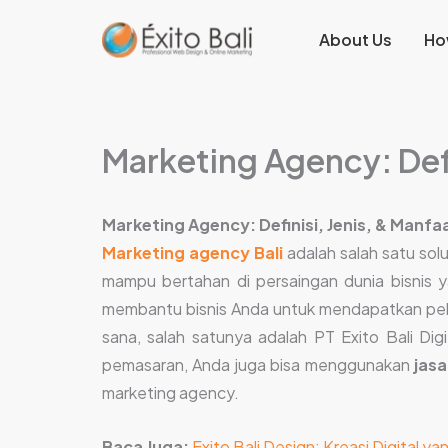
Lewati
About Us
Ho
ke
konten
Marketing Agency: Defi
Marketing Agency: Definisi, Jenis, & Manfa
Marketing agency Bali
adalah salah satu sol
mampu bertahan di persaingan dunia bisnis
membantu bisnis Anda untuk mendapatkan pel
sana, salah satunya adalah PT Exito Bali Digi
pemasaran, Anda juga bisa menggunakan
jas
marketing agency.
Baca Juga:
Exito Bali Design: Kreasi Digital y