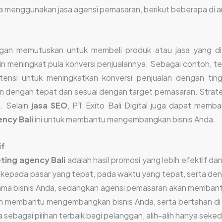
ka menggunakan jasa agensi pemasaran, berikut beberapa di a
ggan memutuskan untuk membeli produk atau jasa yang dit
kin meningkat pula konversi penjualannya. Sebagai contoh, t
ensi untuk meningkatkan konversi penjualan dengan tin
n dengan tepat dan sesuai dengan target pemasaran. Strat
. Selain
jasa SEO
, PT Exito Bali Digital juga dapat memb
ncy Bali
ini untuk membantu mengembangkan bisnis Anda.
if
ting agency Bali
adalah hasil promosi yang lebih efektif dan
n kepada pasar yang tepat, pada waktu yang tepat, serta den
 utama bisnis Anda, sedangkan agensi pemasaran akan memban
an membantu mengembangkan bisnis Anda, serta bertahan di 
a sebagai pilihan terbaik bagi pelanggan, alih-alih hanya seked