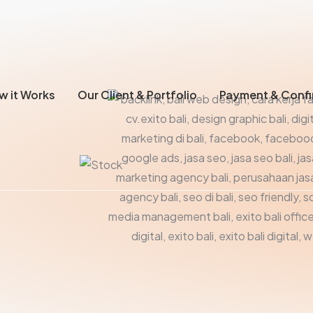
w it Works
Our Client & Portfolio
Payment & Confi