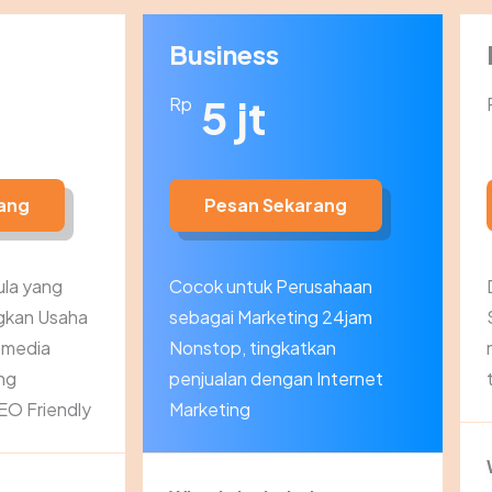
Business
5 jt
Rp
ang
Pesan Sekarang
la yang
Cocok untuk Perusahaan
gkan Usaha
sebagai Marketing 24jam
i media
Nonstop, tingkatkan
ng
penjualan dengan Internet
EO Friendly
Marketing