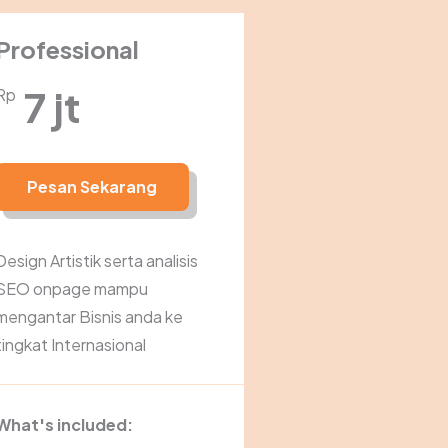
Professional
7 jt
Rp
Pesan Sekarang
Design Artistik serta analisis
SEO onpage mampu
mengantar Bisnis anda ke
tingkat Internasional
What's included: