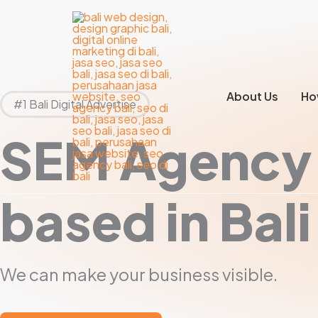
Lewati
ke
konten
About Us
Ho
#1 Bali Digital Advertise
SEM Agency
based in Bali
We can make your business visible.