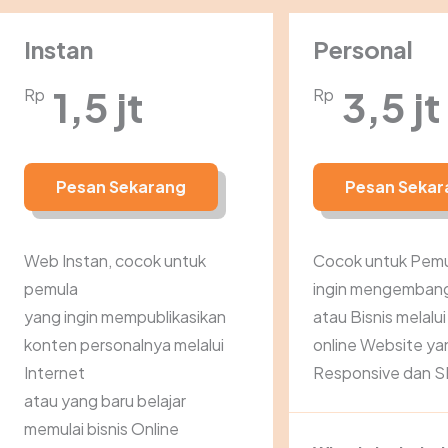
Instan
Personal
1,5 jt
3,5 jt
Rp
Rp
Pesan Sekarang
Pesan Sekar
Web Instan, cocok untuk
Cocok untuk Pemu
pemula
ingin mengemban
yang ingin mempublikasikan
atau Bisnis melalu
konten personalnya melalui
online Website ya
Internet
Responsive dan S
atau yang baru belajar
memulai bisnis Online