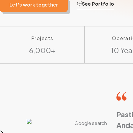
See Portfolio
Let's work together
Projects
Operati
6,000+
10 Yea
Past
Anda