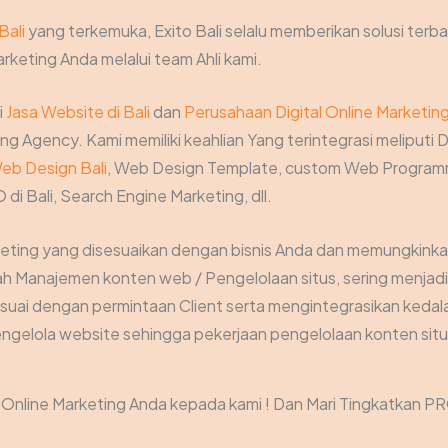
Bali
yang terkemuka, Exito Bali selalu memberikan solusi terba
rketing Anda melalui team Ahli kami.
i
Jasa Website di Bali
dan
Perusahaan Digital Online Marketin
g Agency. Kami memiliki keahlian Yang terintegrasi meliputi D
eb Design Bali
, Web Design Template, custom Web Programm
 di Bali, Search Engine Marketing, dll.
keting yang disesuaikan dengan bisnis Anda dan memungkink
Manajemen konten web / Pengelolaan situs, sering menjadi t
suai dengan permintaan Client serta mengintegrasikan kedal
gelola website sehingga pekerjaan pengelolaan konten situs
nline Marketing Anda kepada kami ! Dan Mari Tingkatkan PR