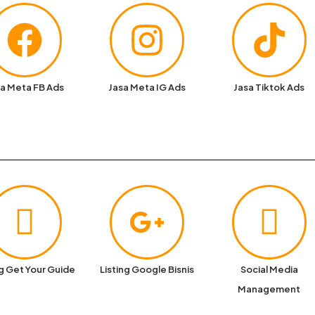
a Meta FB Ads
Jasa Meta IG Ads
Jasa Tiktok Ads
ng Get Your Guide
Listing Google Bisnis
Social Media
Management