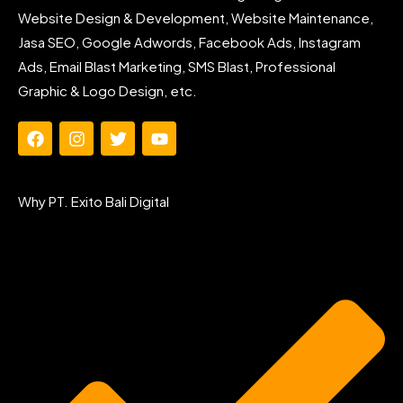
Website Design & Development, Website Maintenance,
Jasa SEO, Google Adwords, Facebook Ads, Instagram
Ads, Email Blast Marketing, SMS Blast, Professional
Graphic & Logo Design, etc.
F
I
T
Y
a
n
w
o
c
s
i
u
e
t
t
t
Why PT. Exito Bali Digital
b
a
t
u
o
g
e
b
o
r
r
e
k
a
m