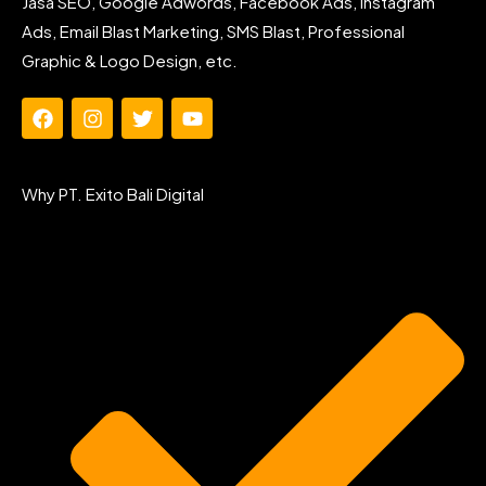
Jasa SEO, Google Adwords, Facebook Ads, Instagram
Ads, Email Blast Marketing, SMS Blast, Professional
Graphic & Logo Design, etc.
F
I
T
Y
a
n
w
o
c
s
i
u
e
t
t
t
Why PT. Exito Bali Digital
b
a
t
u
o
g
e
b
o
r
r
e
k
a
m