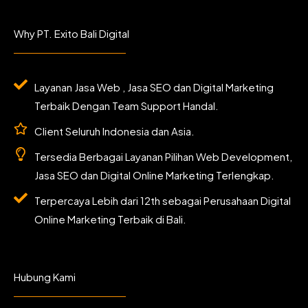
c
s
i
u
e
t
t
t
b
a
t
u
Why PT. Exito Bali Digital
o
g
e
b
o
r
r
e
k
a
m
Layanan Jasa Web , Jasa SEO dan Digital Marketing
Terbaik Dengan Team Support Handal.
Client Seluruh Indonesia dan Asia.
Tersedia Berbagai Layanan Pilihan Web Development,
Jasa SEO dan Digital Online Marketing Terlengkap.
Terpercaya Lebih dari 12th sebagai Perusahaan Digital
Online Marketing Terbaik di Bali.
Hubung Kami