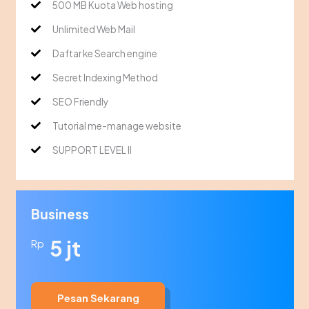
500 MB Kuota Web hosting
Unlimited Web Mail
Daftar ke Search engine
Secret Indexing Method
SEO Friendly
Tutorial me-manage website
SUPPORT LEVEL II
Business
5 jt
Rp
Pesan Sekarang