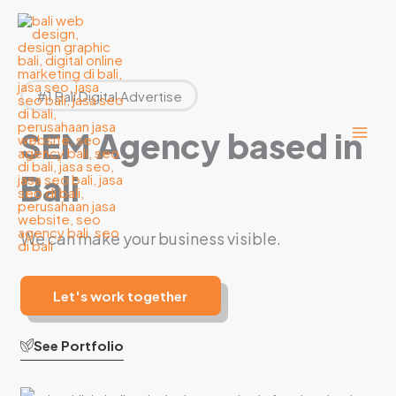
Lewati
ke
konten
#1 Bali Digital Advertise
SEM Agency based in
Bali
We can make your business visible.
Let's work together
See Portfolio