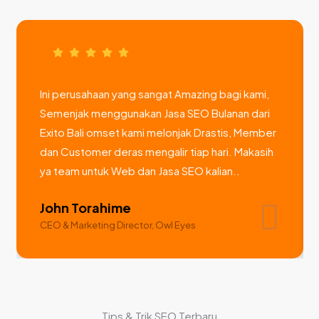
Ini perusahaan yang sangat Amazing bagi kami,
Semenjak menggunakan Jasa SEO Bulanan dari
Exito Bali omset kami melonjak Drastis, Member
dan Customer deras mengalir tiap hari. Makasih
ya team untuk Web dan Jasa SEO kalian..
John Torahime
CEO & Marketing Director, Owl Eyes
Tips & Trik SEO Terbaru