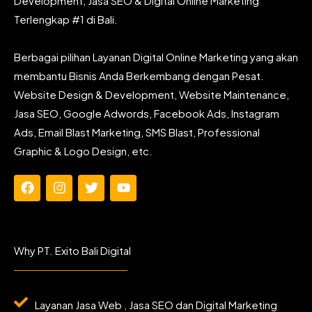
Development, Jasa SEO & Digital Online Marketing
Terlengkap #1 di Bali.
Berbagai pilihan Layanan Digital Online Marketing yang akan
membantu Bisnis Anda Berkembang dengan Pesat.
Website Design & Development, Website Maintenance,
Jasa SEO, Google Adwords, Facebook Ads, Instagram
Ads, Email Blast Marketing, SMS Blast, Professional
Graphic & Logo Design, etc.
F
I
T
Y
a
n
w
o
c
s
i
u
e
t
t
t
b
a
t
u
Why PT. Exito Bali Digital
o
g
e
b
o
r
r
e
k
a
m
Layanan Jasa Web , Jasa SEO dan Digital Marketing