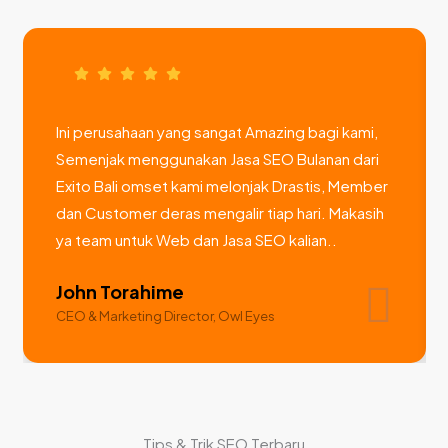
Ini perusahaan yang sangat Amazing bagi kami,
Semenjak menggunakan Jasa SEO Bulanan dari
Exito Bali omset kami melonjak Drastis, Member
dan Customer deras mengalir tiap hari. Makasih
ya team untuk Web dan Jasa SEO kalian..
John Torahime
CEO & Marketing Director, Owl Eyes
Tips & Trik SEO Terbaru