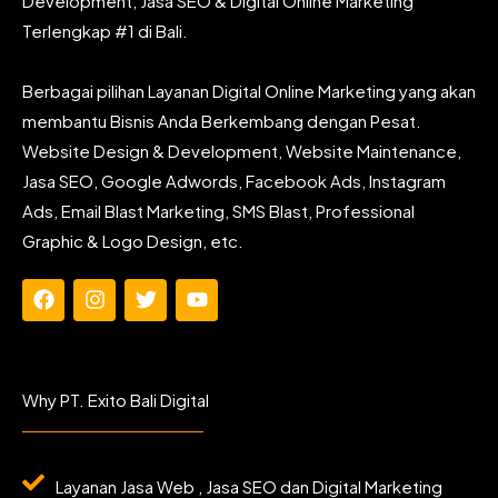
Development, Jasa SEO & Digital Online Marketing
Terlengkap #1 di Bali.
Berbagai pilihan Layanan Digital Online Marketing yang akan
membantu Bisnis Anda Berkembang dengan Pesat.
Website Design & Development, Website Maintenance,
Jasa SEO, Google Adwords, Facebook Ads, Instagram
Ads, Email Blast Marketing, SMS Blast, Professional
Graphic & Logo Design, etc.
F
I
T
Y
a
n
w
o
c
s
i
u
e
t
t
t
b
a
t
u
Why PT. Exito Bali Digital
o
g
e
b
o
r
r
e
k
a
m
Layanan Jasa Web , Jasa SEO dan Digital Marketing