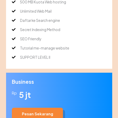
500 MB Kuota Web hosting
Unlimited Web Mail
Daftar ke Search engine
Secret Indexing Method
SEO Friendly
Tutorial me-manage website
SUPPORT LEVEL II
Business
5 jt
Rp
Pesan Sekarang