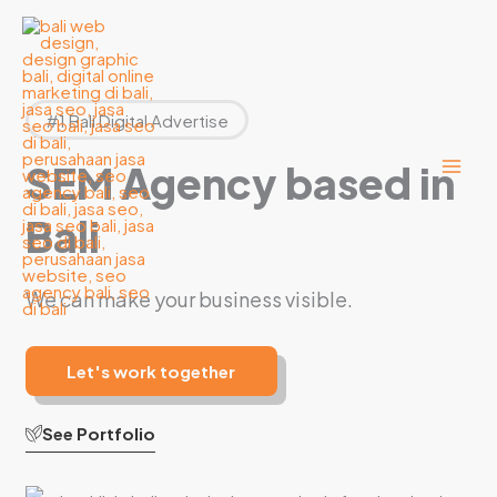
Lewati
ke
konten
#1 Bali Digital Advertise
SEM Agency based in
Bali
We can make your business visible.
Let's work together
See Portfolio