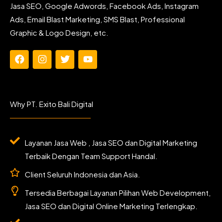
Jasa SEO, Google Adwords, Facebook Ads, Instagram
Ads, Email Blast Marketing, SMS Blast, Professional
Graphic & Logo Design, etc.
F
I
T
Y
a
n
w
o
c
s
i
u
e
t
t
t
b
a
t
u
Why PT. Exito Bali Digital
o
g
e
b
o
r
r
e
k
a
m
Layanan Jasa Web , Jasa SEO dan Digital Marketing
Terbaik Dengan Team Support Handal.
Client Seluruh Indonesia dan Asia.
Tersedia Berbagai Layanan Pilihan Web Development,
Jasa SEO dan Digital Online Marketing Terlengkap.