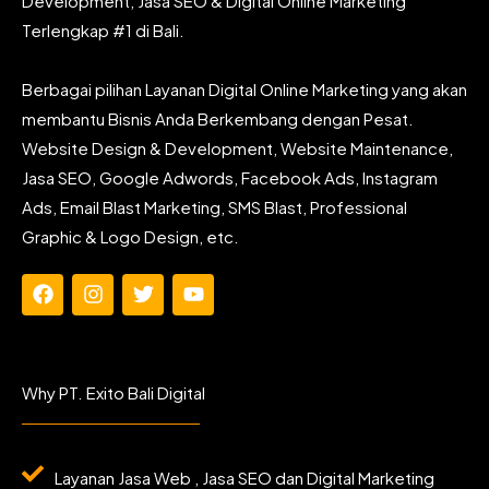
Development, Jasa SEO & Digital Online Marketing
Terlengkap #1 di Bali.
Berbagai pilihan Layanan Digital Online Marketing yang akan
membantu Bisnis Anda Berkembang dengan Pesat.
Website Design & Development, Website Maintenance,
Jasa SEO, Google Adwords, Facebook Ads, Instagram
Ads, Email Blast Marketing, SMS Blast, Professional
Graphic & Logo Design, etc.
F
I
T
Y
a
n
w
o
c
s
i
u
e
t
t
t
b
a
t
u
Why PT. Exito Bali Digital
o
g
e
b
o
r
r
e
k
a
m
Layanan Jasa Web , Jasa SEO dan Digital Marketing