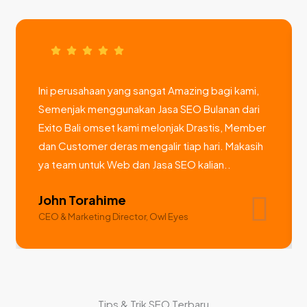
Ini perusahaan yang sangat Amazing bagi kami,
Semenjak menggunakan Jasa SEO Bulanan dari
Exito Bali omset kami melonjak Drastis, Member
dan Customer deras mengalir tiap hari. Makasih
ya team untuk Web dan Jasa SEO kalian..
John Torahime
CEO & Marketing Director, Owl Eyes
Tips & Trik SEO Terbaru