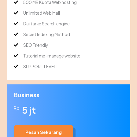
500 MB Kuota Web hosting
Unlimited Web Mail
Daftar ke Search engine
Secret Indexing Method
SEO Friendly
Tutorial me-manage website
SUPPORT LEVEL II
Business
5 jt
Rp
Pesan Sekarang