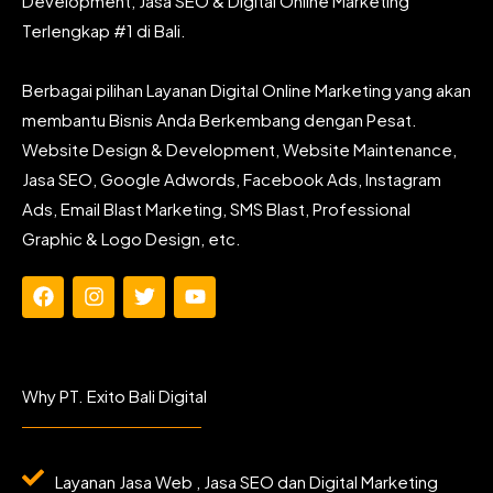
Development, Jasa SEO & Digital Online Marketing
Terlengkap #1 di Bali.
Berbagai pilihan Layanan Digital Online Marketing yang akan
membantu Bisnis Anda Berkembang dengan Pesat.
Website Design & Development, Website Maintenance,
Jasa SEO, Google Adwords, Facebook Ads, Instagram
Ads, Email Blast Marketing, SMS Blast, Professional
Graphic & Logo Design, etc.
F
I
T
Y
a
n
w
o
c
s
i
u
e
t
t
t
b
a
t
u
Why PT. Exito Bali Digital
o
g
e
b
o
r
r
e
k
a
m
Layanan Jasa Web , Jasa SEO dan Digital Marketing