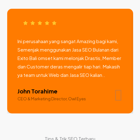
Ini perusahaan yang sangat Amazing bagi kami,
Semenjak menggunakan Jasa SEO Bulanan dari
Exito Bali omset kami melonjak Drastis, Member
dan Customer deras mengalir tiap hari. Makasih
ya team untuk Web dan Jasa SEO kalian..
John Torahime
CEO & Marketing Director, Owl Eyes
Tips & Trik SEO Terbaru