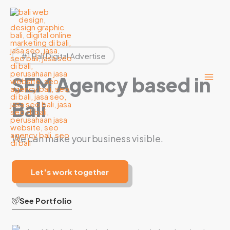
Lewati
ke
konten
#1 Bali Digital Advertise
SEM Agency based in
Bali
We can make your business visible.
Let's work together
See Portfolio