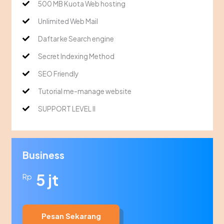
500 MB Kuota Web hosting
Unlimited Web Mail
Daftar ke Search engine
Secret Indexing Method
SEO Friendly
Tutorial me-manage website
SUPPORT LEVEL II
Business
5 jt
Rp
Pesan Sekarang