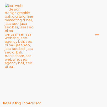
Lewati
ke
konten
Jasa Listing TripAdvisor​