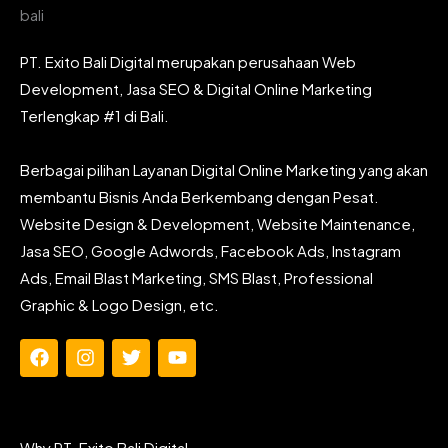
PT. Exito Bali Digital merupakan perusahaan Web
Development, Jasa SEO & Digital Online Marketing
Terlengkap #1 di Bali.
Berbagai pilihan Layanan Digital Online Marketing yang akan
membantu Bisnis Anda Berkembang dengan Pesat.
Website Design & Development, Website Maintenance,
Jasa SEO, Google Adwords, Facebook Ads, Instagram
Ads, Email Blast Marketing, SMS Blast, Professional
Graphic & Logo Design, etc.
F
I
T
Y
a
n
w
o
c
s
i
u
e
t
t
t
b
a
t
u
Why PT. Exito Bali Digital