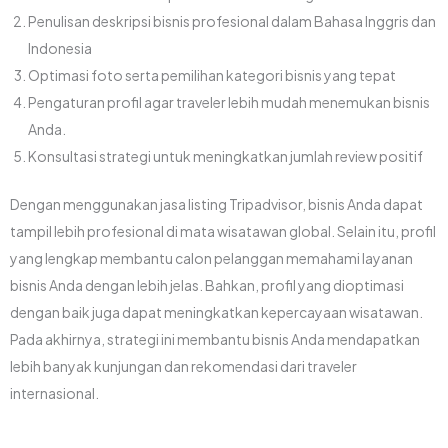
Penulisan deskripsi bisnis profesional dalam Bahasa Inggris dan
Indonesia
Optimasi foto serta pemilihan kategori bisnis yang tepat
Pengaturan profil agar traveler lebih mudah menemukan bisnis
Anda.
Konsultasi strategi untuk meningkatkan jumlah review positif
Dengan menggunakan jasa listing Tripadvisor, bisnis Anda dapat
tampil lebih profesional di mata wisatawan global. Selain itu, profil
yang lengkap membantu calon pelanggan memahami layanan
bisnis Anda dengan lebih jelas. Bahkan, profil yang dioptimasi
dengan baik juga dapat meningkatkan kepercayaan wisatawan.
Pada akhirnya, strategi ini membantu bisnis Anda mendapatkan
lebih banyak kunjungan dan rekomendasi dari traveler
internasional.