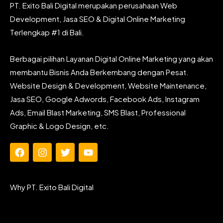
PT. Exito Bali Digital merupakan perusahaan Web
Development, Jasa SEO & Digital Online Marketing
Terlengkap #1 di Bali.
Berbagai pilihan Layanan Digital Online Marketing yang akan
membantu Bisnis Anda Berkembang dengan Pesat.
Website Design & Development, Website Maintenance,
Jasa SEO, Google Adwords, Facebook Ads, Instagram
Ads, Email Blast Marketing, SMS Blast, Professional
Graphic & Logo Design, etc.
F
I
T
Y
a
n
w
o
c
s
i
u
e
t
t
t
Why PT. Exito Bali Digital
b
a
t
u
o
g
e
b
o
r
r
e