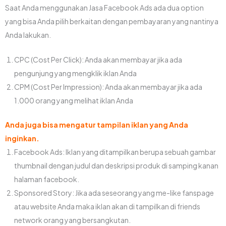
Saat Anda menggunakan Jasa Facebook Ads ada dua option
yang bisa Anda pilih berkaitan dengan pembayaran yang nantinya
Anda lakukan.
CPC (Cost Per Click): Anda akan membayar jika ada
pengunjung yang mengklik iklan Anda
CPM (Cost Per Impression): Anda akan membayar jika ada
1.000 orang yang melihat iklan Anda
Anda juga bisa mengatur tampilan iklan yang Anda
inginkan.
Facebook Ads: Iklan yang ditampilkan berupa sebuah gambar
thumbnail dengan judul dan deskripsi produk di samping kanan
halaman facebook.
Sponsored Story: Jika ada seseorang yang me-like fanspage
atau website Anda maka iklan akan di tampilkan di friends
network orang yang bersangkutan.