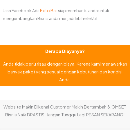
Jasa Facebook Ads
Exito Bali
siap membantu anda untuk
mengembangkan Bisnis anda menjadi lebih efektif.
Berapa Biayanya?
Anda tidak perlu risau dengan biaya. Karena kami menawarkan
banyak paket yang sesuai dengan kebutuhan dan kondisi
Anda.
Website Makin Dikenal Customer Makin Bertambah & OMSET
Bisnis Naik DRASTIS, Jangan Tunggu Lagi PESAN SEKARANG!