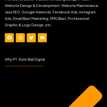
Website Design & Development, Website Maintenance,
Jasa SEO, Google Adwords, Facebook Ads, Instagram
Ads, Email Blast Marketing, SMS Blast, Professional
Graphic & Logo Design, etc.
F
I
T
Y
a
n
w
o
c
s
i
u
e
t
t
t
b
a
t
u
Why PT. Exito Bali Digital
o
g
e
b
o
r
r
e
k
a
m