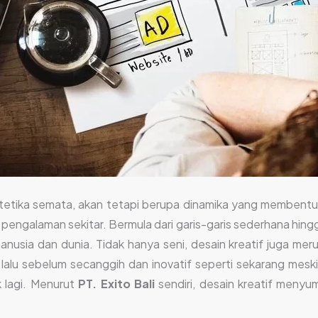
estetika semata, akan tetapi berupa dinamika yang membentuk 
pengalaman sekitar. Bermula dari garis-garis sederhana hingg
anusia dan dunia. Tidak hanya seni, desain kreatif juga meru
 lalu sebelum secanggih dan inovatif seperti sekarang mes
 lagi. Menurut
PT. Exito Bali
sendiri, desain kreatif men