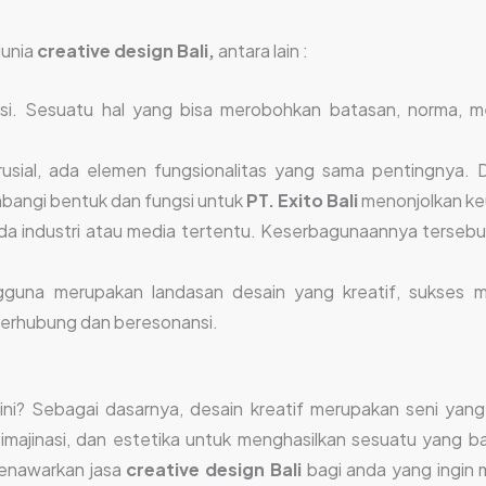
dunia
creative design Bali,
antara lain :
asi. Sesuatu hal yang bisa merobohkan batasan, norma, m
rusial, ada elemen fungsionalitas yang sama pentingnya.
angi bentuk dan fungsi untuk
PT. Exito Bali
menonjolkan ke
pada industri atau media tertentu. Keserbagunaannya ters
una merupakan landasan desain yang kreatif, sukses meng
terhubung dan beresonansi.
f ini? Sebagai dasarnya, desain kreatif merupakan seni 
majinasi, dan estetika untuk menghasilkan sesuatu yang ba
enawarkan jasa
creative design Bali
bagi anda yang ingin 