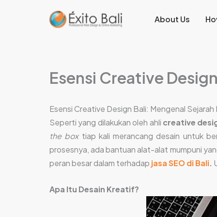
Lewati
About Us
Ho
ke
konten
Esensi Creative Desig
Esensi Creative Design Bali: Mengenal Sejara
Seperti yang dilakukan oleh ahli
creative desi
the box
tiap kali merancang desain untuk ber
prosesnya, ada bantuan alat-alat mumpuni yang 
peran besar dalam terhadap
jasa SEO di Bali
.
U
Apa Itu Desain Kreatif?