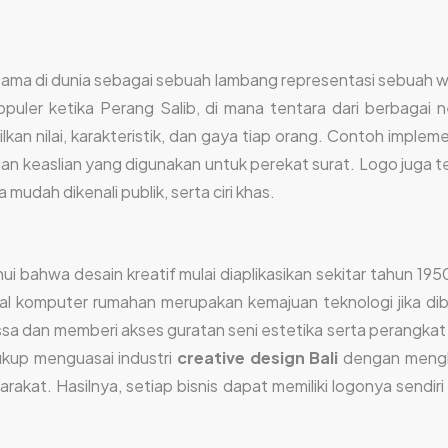
ertama di dunia sebagai sebuah lambang representasi sebuah w
populer ketika Perang Salib, di mana tentara dari berbaga
kan nilai, karakteristik, dan gaya tiap orang. Contoh implem
 dan keaslian yang digunakan untuk perekat surat. Logo juga 
mudah dikenali publik, serta ciri khas.
i bahwa desain kreatif mulai diaplikasikan sekitar tahun 19
sal komputer rumahan merupakan kemajuan teknologi jika d
sa dan memberi akses guratan seni estetika serta perangkat 
 cukup menguasai industri
creative design Bali
dengan mengha
arakat. Hasilnya, setiap bisnis dapat memiliki logonya sendir