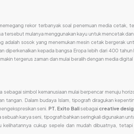
megang rekor terbanyak soal penemuan media cetak, ter
sa tersebut mulanya menggunakan kayu untuk mencetak dan 
Sheng adalah sosok yang menemukan mesin cetak bergerak u
dian diperkenalkan kepada bangsa Eropa lebih dari 400 tahu
in tergerus zaman dan mulai beralih dengan media digital ya
la sebagai simbol kemanusiaan mulai berpencar menuju horiz
tan tangan. Dalam budaya Islam, tipografi diragukan kepenting
 mengekspresikan seni.
PT. Exito Bali
sebagai
creative desig
da sebuah karya seni, tipografi bahkan seringkali digunakan 
 kelihatannya cukup sepele dan mudah dibuatnya, tetapi kar