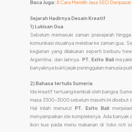
Baca Juga:
8 Cara Memilih Jasa SEO Denpasa
Sejarah Hadirnya Desain Kreatif
1) Lukisan Gua
Sebelum memasuki zaman prasejarah hingga R
komunikasi visualnya melebar ke zaman gua. Se
kegiatan yang dilakukan seperti berburu hew
Argentina, dan lainnya.
PT. Exito Bali
meyaki
banyaknya bukti jejak peninggalan manusia 
2) Bahasa tertulis Sumeria
Ide kreatif tertuang kembali oleh bangsa Sumer
masa 3300-3000 sebelum masehi ini disebut de
Hal inilah menurut
PT. Exito Bali
menjela
menyampaikan ide kompleksnya. Ada banyak co
ikon kue pada menu makanan di toko roti s