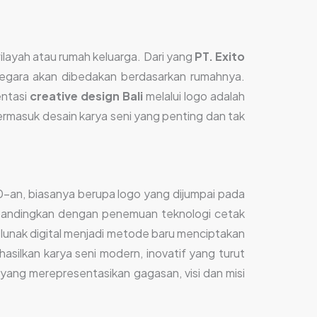
ilayah atau rumah keluarga. Dari yang
PT. Exito
i negara akan dibedakan berdasarkan rumahnya.
entasi
creative design Bali
melalui logo adalah
termasuk desain karya seni yang penting dan tak
50-an, biasanya berupa logo yang dijumpai pada
ibandingkan dengan penemuan teknologi cetak
lunak digital menjadi metode baru menciptakan
silkan karya seni modern, inovatif yang turut
i yang merepresentasikan gagasan, visi dan misi