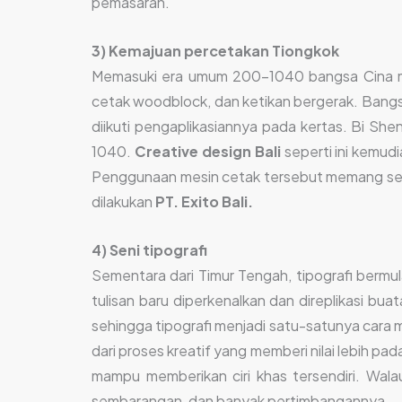
pemasaran.
3) Kemajuan percetakan Tiongkok
Memasuki era umum 200-1040 bangsa Cina me
cetak woodblock, dan ketikan bergerak. Bang
diikuti pengaplikasiannya pada kertas. Bi 
1040.
Creative design Bali
seperti ini kemu
Penggunaan mesin cetak tersebut memang semak
dilakukan
PT. Exito Bali.
4) Seni tipografi
Sementara dari Timur Tengah, tipografi bermu
tulisan baru diperkenalkan dan direplikasi bua
sehingga tipografi menjadi satu-satunya cara
dari proses kreatif yang memberi nilai lebih pa
mampu memberikan ciri khas tersendiri. Walau
sembarangan, dan banyak pertimbangannya.