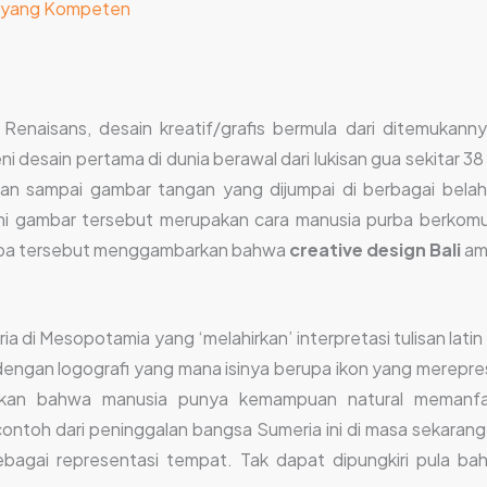
r yang Kompeten
enaisans, desain kreatif/grafis bermula dari ditemukann
ni desain pertama di dunia berawal dari lukisan gua sekitar 
an sampai gambar tangan yang dijumpai di berbagai belahan
ni gambar tersebut merupakan cara manusia purba berkomun
purba tersebut menggambarkan bahwa
creative design Bali
am
ia di Mesopotamia yang ‘melahirkan’ interpretasi tulisan lati
ngan logografi yang mana isinya berupa ikon yang mereprese
skan bahwa manusia punya kemampuan natural memanfaa
ntoh dari peninggalan bangsa Sumeria ini di masa sekarang
ebagai representasi tempat. Tak dapat dipungkiri pula b