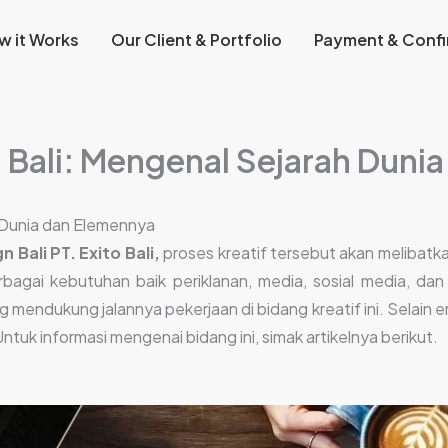
w it Works
Our Client & Portfolio
Payment & Confi
n Bali: Mengenal Sejarah Duni
h Dunia dan Elemennya
gn Bali
PT. Exito Bali,
proses kreatif tersebut akan melibatka
bagai kebutuhan baik periklanan, media, sosial media, dan 
mendukung jalannya pekerjaan di bidang kreatif ini. Selain er
ntuk informasi mengenai bidang ini, simak artikelnya berikut.