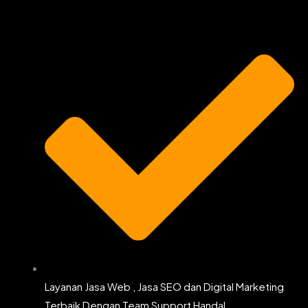
o
g
e
b
o
r
r
e
k
a
m
Layanan Jasa Web , Jasa SEO dan Digital Marketing
Terbaik Dengan Team Support Handal.