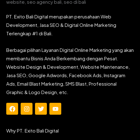
PT. Exito Bali Digital merupakan perusahaan Web
Development, Jasa SEO & Digital Online Marketing
Terlengkap #1 di Bali.
Berbagai pilihan Layanan Digital Online Marketing yang akan
membantu Bisnis Anda Berkembang dengan Pesat.
Website Design & Development, Website Maintenance,
Jasa SEO, Google Adwords, Facebook Ads, Instagram
Ads, Email Blast Marketing, SMS Blast, Professional
Graphic & Logo Design, etc.
F
I
T
Y
a
n
w
o
c
s
i
u
e
t
t
t
Why PT. Exito Bali Digital
b
a
t
u