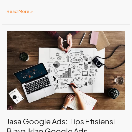
Read More »
Jasa
Google
Ads:
Tips
Efisiensi
Biaya
Iklan
Google
Ads
Jasa Google Ads: Tips Efisiensi
Biaya Iklan Google Ads