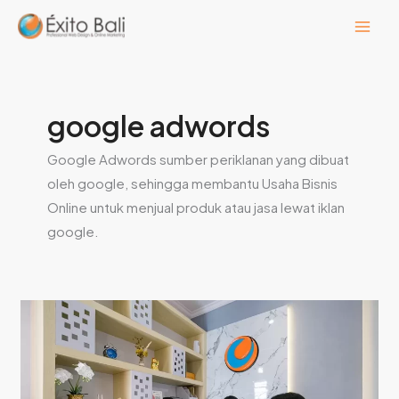
Lewati
ke
konten
google adwords
Google Adwords sumber periklanan yang dibuat
oleh google, sehingga membantu Usaha Bisnis
Online untuk menjual produk atau jasa lewat iklan
google.
Jenis
Iklan
di
Jasa