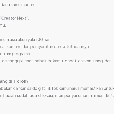
n dana kamu mudah.
“Creator Next”.
amu.
um usia akun yakni 30 hari.
dasar komune dan persyaratan dan ketetapannya.
dalam program ini.
u disanggupi saat sebelum kamu dapat cairkan uang dari
ng di TikTok?
belum cairkan saldo gift TikTok kamu harus memastikan untuk
ikan hadiah sudah ada di lokasi, mempunyai umur minimum 18