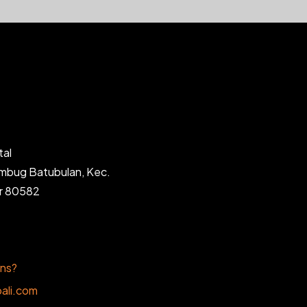
tal
ambug Batubulan, Kec.
ar 80582
ons?
ali.com