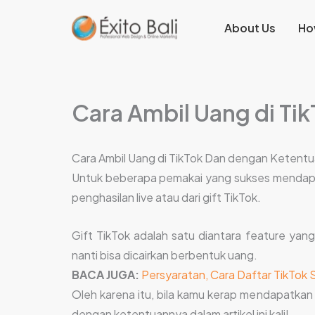
Lewati
About Us
Ho
ke
konten
Cara Ambil Uang di Ti
Cara Ambil Uang di TikTok Dan dengan Ketent
Untuk beberapa pemakai yang sukses mendap
penghasilan live atau dari gift TikTok.
Gift TikTok adalah satu diantara feature ya
nanti bisa dicairkan berbentuk uang.
BACA JUGA:
Persyaratan, Cara Daftar TikTok 
Oleh karena itu, bila kamu kerap mendapatkan g
dengan ketentuannya dalam artikel ini kali!