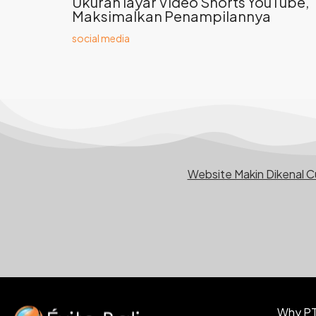
Ukuran layar Video Shorts YouTube,
Maksimalkan Penampilannya
social media
Website Makin Dikenal 
Why PT.