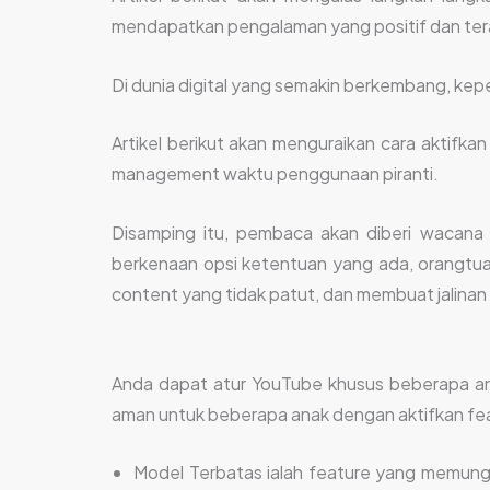
mendapatkan pengalaman yang positif dan te
Di dunia digital yang semakin berkembang, kep
Artikel berikut akan menguraikan cara aktifk
management waktu penggunaan piranti.
Disamping itu, pembaca akan diberi wacan
berkenaan opsi ketentuan yang ada, orangtua 
content yang tidak patut, dan membuat jalinan 
Anda dapat atur YouTube khusus beberapa an
aman untuk beberapa anak dengan aktifkan fe
Model Terbatas ialah feature yang memungk