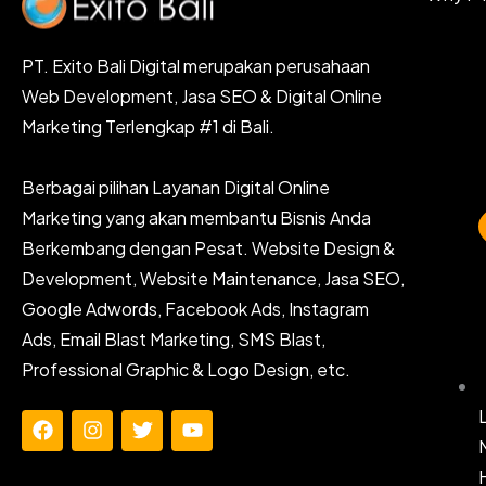
PT. Exito Bali Digital merupakan perusahaan
Web Development, Jasa SEO & Digital Online
Marketing Terlengkap #1 di Bali.
Berbagai pilihan Layanan Digital Online
Marketing yang akan membantu Bisnis Anda
Berkembang dengan Pesat. Website Design &
Development, Website Maintenance, Jasa SEO,
Google Adwords, Facebook Ads, Instagram
Ads, Email Blast Marketing, SMS Blast,
Professional Graphic & Logo Design, etc.
F
I
T
Y
a
n
w
o