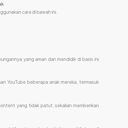
ak
ggunakan cara di bawah ini.
gkungannya yang aman dan mendidik di basis ini
laman YouTube beberapa anak mereka, termasuk
ontent yang tidak patut, sekalian memberikan