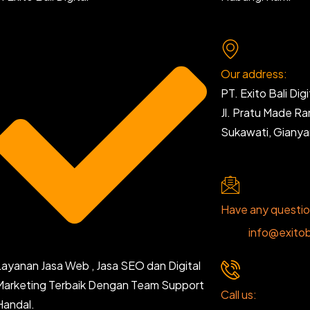
Our address:
PT. Exito Bali Digi
Jl. Pratu Made R
Sukawati, Giany
Have any questi
info@exitob
Layanan Jasa Web , Jasa SEO dan Digital
Marketing Terbaik Dengan Team Support
Call us:
Handal.