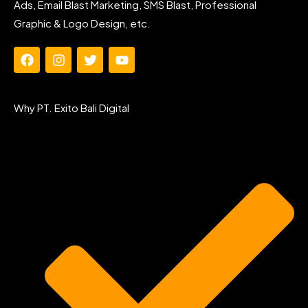
Ads, Email Blast Marketing, SMS Blast, Professional
Graphic & Logo Design, etc.
F
I
T
Y
a
n
w
o
c
s
i
u
e
t
t
t
Why PT. Exito Bali Digital
b
a
t
u
o
g
e
b
o
r
r
e
k
a
m