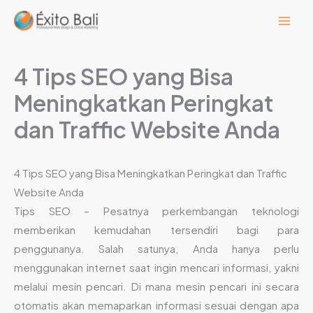
Lewati
ke
konten
4 Tips SEO yang Bisa
Meningkatkan Peringkat
dan Traffic Website Anda
4 Tips SEO yang Bisa Meningkatkan Peringkat dan Traffic
Website Anda
Tips SEO – Pesatnya perkembangan teknologi
memberikan kemudahan tersendiri bagi para
penggunanya. Salah satunya, Anda hanya perlu
menggunakan internet saat ingin mencari informasi, yakni
melalui mesin pencari. Di mana mesin pencari ini secara
otomatis akan memaparkan informasi sesuai dengan apa