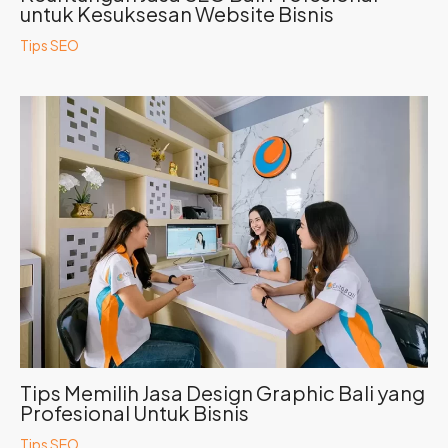
untuk Kesuksesan Website Bisnis
Tips SEO
Tips Memilih Jasa Design Graphic Bali yang
Profesional Untuk Bisnis
Tips SEO