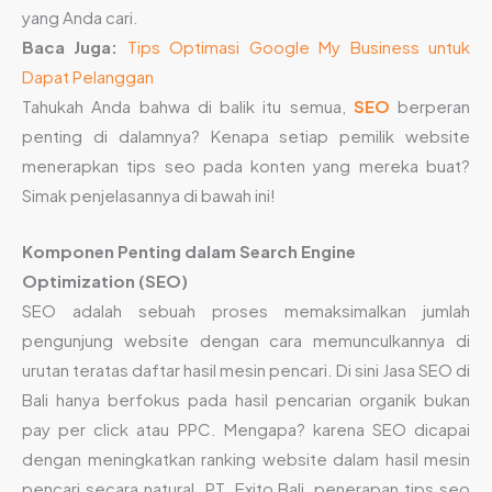
yang Anda cari.
Baca Juga:
Tips Optimasi Google My Business untuk
Dapat Pelanggan
Tahukah Anda bahwa di balik itu semua,
SEO
berperan
penting di dalamnya? Kenapa setiap pemilik website
menerapkan tips seo pada konten yang mereka buat?
Simak penjelasannya di bawah ini!
Komponen Penting dalam Search Engine
Optimization (SEO)
SEO adalah sebuah proses memaksimalkan jumlah
pengunjung website dengan cara memunculkannya di
urutan teratas daftar hasil mesin pencari. Di sini Jasa SEO di
Bali hanya berfokus pada hasil pencarian organik bukan
pay per click atau PPC. Mengapa? karena SEO dicapai
dengan meningkatkan ranking website dalam hasil mesin
pencari secara natural. PT. Exito Bali, penerapan tips seo