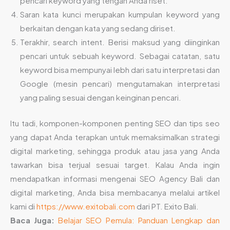
pencari keyword yang tengah Anda riset.
Saran kata kunci merupakan kumpulan keyword yang
berkaitan dengan kata yang sedang diriset.
Terakhir, search intent. Berisi maksud yang diinginkan
pencari untuk sebuah keyword. Sebagai catatan, satu
keyword bisa mempunyai lebh dari satu interpretasi dan
Google (mesin pencari) mengutamakan interpretasi
yang paling sesuai dengan keinginan pencari.
Itu tadi, komponen-komponen penting SEO dan tips seo
yang dapat Anda terapkan untuk memaksimalkan strategi
digital marketing, sehingga produk atau jasa yang Anda
tawarkan bisa terjual sesuai target. Kalau Anda ingin
mendapatkan informasi mengenai SEO Agency Bali dan
digital marketing, Anda bisa membacanya melalui artikel
kami di
https://www.exitobali.com
dari PT. Exito Bali.
Baca Juga:
Belajar SEO Pemula: Panduan Lengkap dan