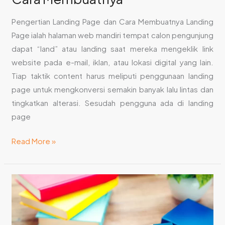
Pengertian Landing Page dan Cara Membuatnya Landing
Page ialah halaman web mandiri tempat calon pengunjung
dapat “land” atau landing saat mereka mengeklik link
website pada e-mail, iklan, atau lokasi digital yang lain.
Tiap taktik content harus meliputi penggunaan landing
page untuk mengkonversi semakin banyak lalu lintas dan
tingkatkan alterasi. Sesudah pengguna ada di landing
page
Read More »
Jasa
Website
Development
di