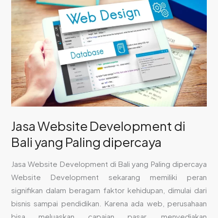
Bali
yang
Paling dipercaya
Jasa Website Development di
Bali yang Paling dipercaya
Jasa Website Development di Bali yang Paling dipercaya
Website Development sekarang memiliki peran
signifikan dalam beragam faktor kehidupan, dimulai dari
bisnis sampai pendidikan. Karena ada web, perusahaan
bisa meluaskan capaian pasar, menyediakan