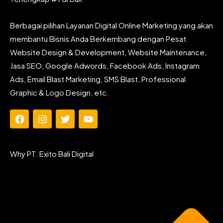
Berbagai pilihan Layanan Digital Online Marketing yang akan
membantu Bisnis Anda Berkembang dengan Pesat.
Website Design & Development, Website Maintenance,
Jasa SEO, Google Adwords, Facebook Ads, Instagram
Ads, Email Blast Marketing, SMS Blast, Professional
Graphic & Logo Design, etc.
F
I
T
Y
a
n
w
o
c
s
i
u
e
t
t
t
Why PT. Exito Bali Digital
b
a
t
u
o
g
e
b
o
r
r
e
k
a
m