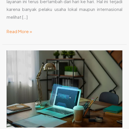
Berkembang
layanan ini terus bertambah dari hari ke hari. Hal ini terjadi
karena banyak pelaku usaha lokal maupun internasional
melihat […]
Read More »
Jasa
Website
di
Gianyar:
Cara
Memeriksa
Kecepatan
Website
Anda