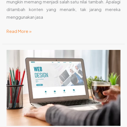
mungkin memang menjadi salah satu nilai tambah. Apalagi
ditambah konten yang menarik, tak jarang mereka
menggunakan jasa
Read More »
Manfaat
Penggunaan
Jasa
Pembuatan
Website
Bali
untuk
Bisnis
Anda