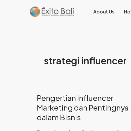
Lewati
About Us
Ho
ke
konten
strategi influencer
Pengertian Influencer
Pengertian
Influencer
Marketing dan Pentingnya
Marketing
dalam Bisnis
dan
Pentingnya