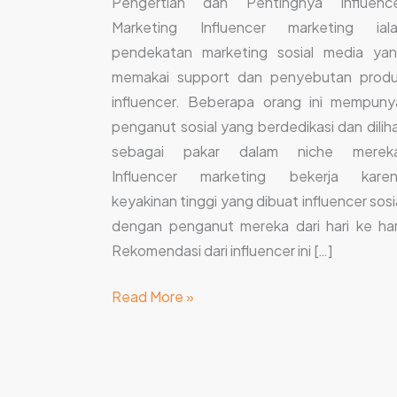
Pengertian dan Pentingnya Influenc
dalam
Marketing Influencer marketing ial
Bisnis
pendekatan marketing sosial media ya
memakai support dan penyebutan prod
influencer. Beberapa orang ini mempuny
penganut sosial yang berdedikasi dan dilih
sebagai pakar dalam niche mereka
Influencer marketing bekerja kare
keyakinan tinggi yang dibuat influencer sosi
dengan penganut mereka dari hari ke har
Rekomendasi dari influencer ini […]
Read More »