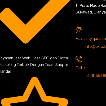
Jl. Pratu Made R
Sukawati, Giany
Have any questi
info@exitob
Layanan Jasa Web , Jasa SEO dan Digital
Marketing Terbaik Dengan Team Support
Call us:
Handal.
+62815588