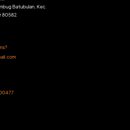
ambug Batubulan, Kec.
ar 80582
ons?
ali.com
00477