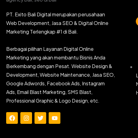
PT. Exito Bali Digital merupakan perusahaan
Web Development, Jasa SEO & Digital Online
Marketing Terlengkap #1 di Bali.
Berbagai pilihan Layanan Digital Online
Marketing yang akan membantu Bisnis Anda
Berkembang dengan Pesat. Website Design &
Development, Website Maintenance, Jasa SEO,
Google Adwords, Facebook Ads, Instagram
Ads, Email Blast Marketing, SMS Blast,
Professional Graphic & Logo Design, etc.
F
I
T
Y
a
n
w
o
c
s
i
u