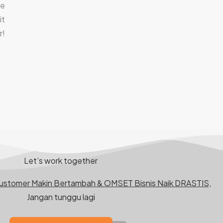
ce
it
r!
Let’s work together
Customer Makin Bertambah & OMSET Bisnis Naik DRASTIS,
Jangan tunggu lagi