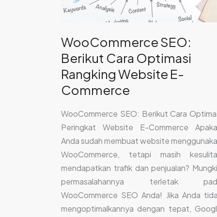
Rangking
Website
E-
WooCommerce SEO:
Commerce
Berikut Cara Optimasi
Rangking Website E-
Commerce
WooCommerce SEO: Berikut Cara Optima
Peringkat Website E-Commerce Apak
Anda sudah membuat website menggunak
WooCommerce, tetapi masih kesulit
mendapatkan trafik dan penjualan? Mungk
permasalahannya terletak pad
WooCommerce SEO Anda! Jika Anda tid
mengoptimalkannya dengan tepat, Goog