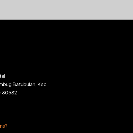
tal
ambug Batubulan, Kec.
ar 80582
ons?