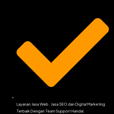
o
g
e
b
o
r
r
e
k
a
m
Layanan Jasa Web , Jasa SEO dan Digital Marketing
Terbaik Dengan Team Support Handal.