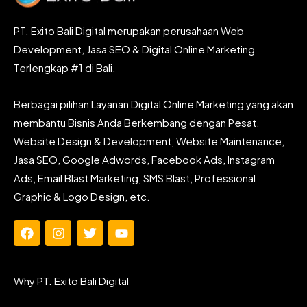
PT. Exito Bali Digital merupakan perusahaan Web
Development, Jasa SEO & Digital Online Marketing
Terlengkap #1 di Bali.
Berbagai pilihan Layanan Digital Online Marketing yang akan
membantu Bisnis Anda Berkembang dengan Pesat.
Website Design & Development, Website Maintenance,
Jasa SEO, Google Adwords, Facebook Ads, Instagram
Ads, Email Blast Marketing, SMS Blast, Professional
Graphic & Logo Design, etc.
F
I
T
Y
a
n
w
o
c
s
i
u
e
t
t
t
Why PT. Exito Bali Digital
b
a
t
u