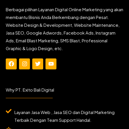
Berbagai pilihan Layanan Digital Online Marketing yang akan
membantu Bisnis Anda Berkembang dengan Pesat.
Website Design & Development, Website Maintenance,
Jasa SEO, Google Adwords, Facebook Ads, Instagram
Ads, Email Blast Marketing, SMS Blast, Professional
Graphic & Logo Design, etc.
F
I
T
Y
a
n
w
o
c
s
i
u
e
t
t
t
b
a
t
u
Why PT. Exito Bali Digital
o
g
e
b
o
r
r
e
k
a
m
Layanan Jasa Web , Jasa SEO dan Digital Marketing
Terbaik Dengan Team Support Handal.