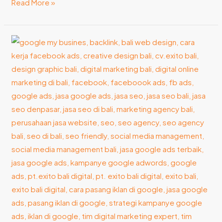
Read More »
Local
SEO:
Pengertian,
Taktik
dan
Cara
Pertama
untuk
Mulai