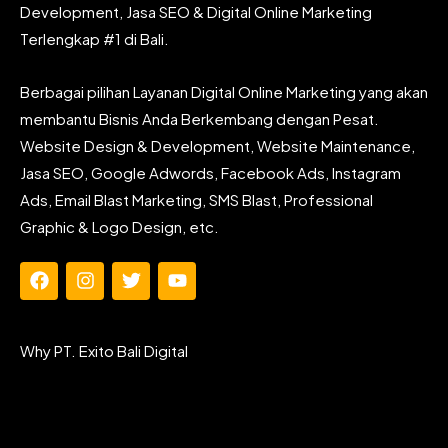
Development, Jasa SEO & Digital Online Marketing
Terlengkap #1 di Bali.
Berbagai pilihan Layanan Digital Online Marketing yang akan
membantu Bisnis Anda Berkembang dengan Pesat.
Website Design & Development, Website Maintenance,
Jasa SEO, Google Adwords, Facebook Ads, Instagram
Ads, Email Blast Marketing, SMS Blast, Professional
Graphic & Logo Design, etc.
F
I
T
Y
a
n
w
o
c
s
i
u
e
t
t
t
Why PT. Exito Bali Digital
b
a
t
u
o
g
e
b
o
r
r
e
k
a
m