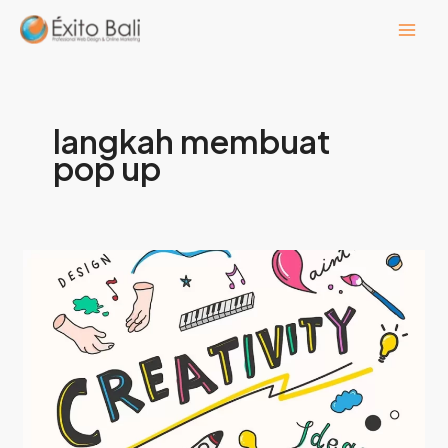
Lewati
ke
konten
langkah membuat
pop up
Fungsi
Pop
Up
Untuk
Website
Anda